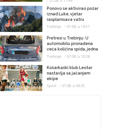
07.08. u 17:49
Ponovo se aktivirao požar
iznad Luke, vjetar
rasplamsava vatru
Trebinje
07.08. u 14:57
Pretresi u Trebinju: U
automobilu pronađena
veća količina spida, jedna
osoba uhapšena
Trebinje
07.08. u 10:28
Košarkaški klub Leotar
nastavlja sa jačanjem
ekipe
Sport
07.08. u 09:35