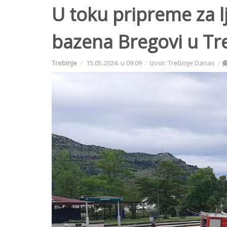
U toku pripreme za l
bazena Bregovi u Tr
Trebinje
15.05.2024. u 09:09
Izvor: Trebinje Danas