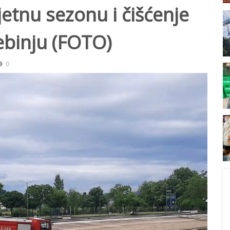
jetnu sezonu i čišćenje
ebinju (FOTO)
0