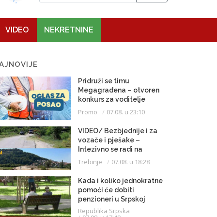
VIDEO
NEKRETNINE
AJNOVIJE
Pridruži se timu
Megagradena – otvoren
konkurs za voditelje
gradilišta
Promo
07.08. u 23:10
VIDEO/ Bezbjednije i za
vozače i pješake –
Intezivno se radi na
proširenju saobraćajnice
Trebinje
07.08. u 18:28
Kada i koliko jednokratne
pomoći će dobiti
penzioneri u Srpskoj
Republika Srpska