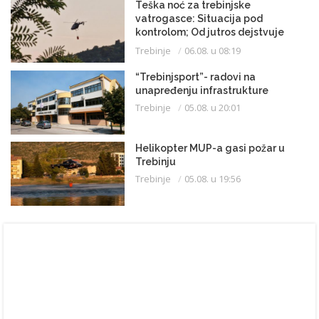
Teška noć za trebinjske
vatrogasce: Situacija pod
kontrolom; Od jutros dejstvuje
helikopter
Trebinje
06.08. u 08:19
“Trebinjsport”- radovi na
unapređenju infrastrukture
Trebinje
05.08. u 20:01
Helikopter MUP-a gasi požar u
Trebinju
Trebinje
05.08. u 19:56