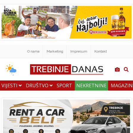
O nama
Marketing
Impresum
Kontakt
VIJESTI
DRUŠTVO
SPORT
NEKRETNINE
MAGAZI