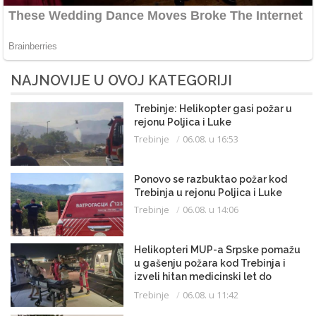
NAJNOVIJE U OVOJ KATEGORIJI
Trebinje: Helikopter gasi požar u
rejonu Poljica i Luke
Trebinje
06.08. u 16:53
Ponovo se razbuktao požar kod
Trebinja u rejonu Poljica i Luke
Trebinje
06.08. u 14:06
Helikopteri MUP-a Srpske pomažu
u gašenju požara kod Trebinja i
izveli hitan medicinski let do
Beograda
Trebinje
06.08. u 11:42