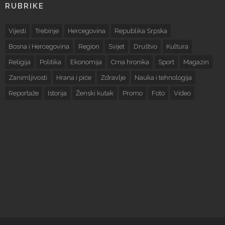
RUBRIKE
Vijesti
Trebinje
Hercegovina
Republika Srpska
Bosna i Hercegovina
Region
Svijet
Društvo
Kultura
Religija
Politika
Ekonomija
Crna hronika
Sport
Magazin
Zanimljivosti
Hrana i piće
Zdravlje
Nauka i tehnologija
Reportaže
Istorija
Ženski kutak
Promo
Foto
Video