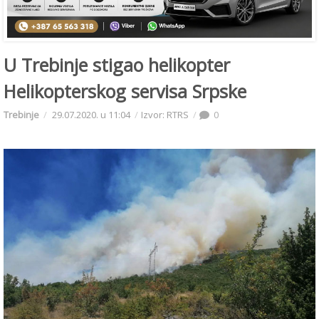
U Trebinje stigao helikopter
Helikopterskog servisa Srpske
Trebinje
29.07.2020. u 11:04
Izvor: RTRS
0