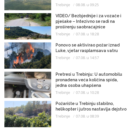
Trebinje
08.08. u 09:25
VIDEO/ Bezbjednije i za vozače i
pješake – Intezivno se radi na
proširenju saobraćajnice
Trebinje
07.08. u 18:28
Ponovo se aktivirao požar iznad
Luke, vjetar rasplamsava vatru
Trebinje
07.08. u 14:57
Pretresi u Trebinju: U automobilu
pronađena veća količina spida,
jedna osoba uhapšena
Trebinje
07.08. u 10:28
Požarište u Trebinju stabilno,
helikopter i jutros nastavlja dejstvo
Trebinje
07.08. u 08:39