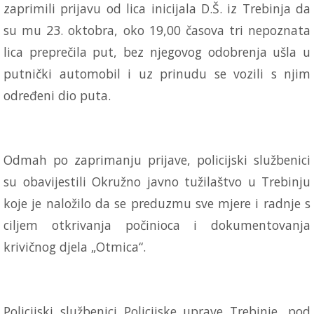
zaprimili prijavu od lica inicijala D.Š. iz Trebinja da
su mu 23. oktobra, oko 19,00 časova tri nepoznata
lica preprečila put, bez njegovog odobrenja ušla u
putnički automobil i uz prinudu se vozili s njim
određeni dio puta.
Odmah po zaprimanju prijave, policijski službenici
su obavijestili Okružno javno tužilaštvo u Trebinju
koje je naložilo da se preduzmu sve mjere i radnje s
ciljem otkrivanja počinioca i dokumentovanja
krivičnog djela „Otmica“.
Policijski službenici Policijske uprave Trebinje, pod