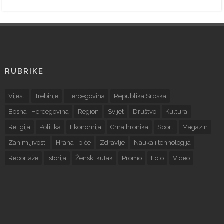
RUBRIKE
Vijesti
Trebinje
Hercegovina
Republika Srpska
Bosna i Hercegovina
Region
Svijet
Društvo
Kultura
Religija
Politika
Ekonomija
Crna hronika
Sport
Magazin
Zanimljivosti
Hrana i piće
Zdravlje
Nauka i tehnologija
Reportaže
Istorija
Ženski kutak
Promo
Foto
Video