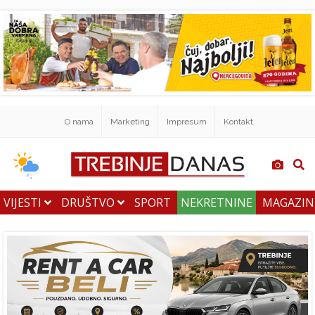
O nama
Marketing
Impresum
Kontakt
VIJESTI
DRUŠTVO
SPORT
NEKRETNINE
MAGAZI