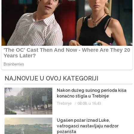
NAJNOVIJE U OVOJ KATEGORIJI
Nakon dužeg sušnog perioda kiša
konačno stigla u Trebinje
Trebinje
08.08. u 16:43
Ugašen požar iznad Luke,
vatrogasci nastavljaju nadzor
požarišta