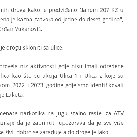
ojnih droga kako je predviđeno članom 207 KZ u
ena je kazna zatvora od jedne do deset godina",
 Srđan Vukanović.
 je drogu skloniti sa ulice.
rovela niz aktivnosti gdje nisu imali određene
 lica kao što su akcija Ulica 1 i Ulica 2 koje su
kom 2022. i 2023. godine gdje smo identifikovali
je Laketa.
menata narkotika na jugu stalno raste, za ATV
iznaje da je zabrinut, upozorava da je sve više
se živi, dobro se zarađuje a do droge je lako.