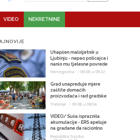
VIDEO
NEKRETNINE
AJNOVIJE
Uhapšen maloljetnik u
Ljubinju - napao policajca i
nanio mu tjelesne povrede
Hercegovina
09.08. u 09:22
Grad unapređuje mjere
zaštite domaćih
proizvođača i rad gradske
pijace
Trebinje
09.08. u 08:04
VIDEO/ Suša ispraznila
akumulacije - ERS apeluje
na građane da racionlno
troše struju
Republika Srpska