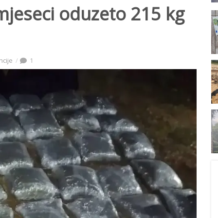
mjeseci oduzeto 215 kg
ncije
1