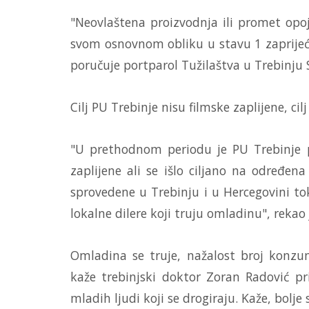
"Neovlaštena proizvodnja ili promet op
svom osnovnom obliku u stavu 1 zaprijeć
poručuje portparol Tužilaštva u Trebinju
Cilj PU Trebinje nisu filmske zaplijene, cilj
"U prethodnom periodu je PU Trebinje p
zaplijene ali se išlo ciljano na određena
sprovedene u Trebinju i u Hercegovini to
lokalne dilere koji truju omladinu", rekao 
Omladina se truje, nažalost broj konzu
kaže trebinjski doktor Zoran Radović pr
mladih ljudi koji se drogiraju. Kaže, bolje 