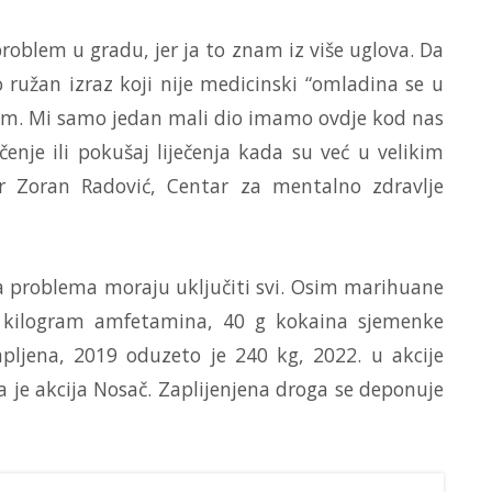
problem u gradu, jer ja to znam iz više uglova. Da
o ružan izraz koji nije medicinski “omladina se u
jem. Mi samo jedan mali dio imamo ovdje kod nas
enje ili pokušaj liječenja kada su već u velikim
r Zoran Radović, Centar za mentalno zdravlje
a problema moraju uključiti svi. Osim marihuane
d kilogram amfetamina, 40 g kokaina sjemenke
apljena, 2019 oduzeto je 240 kg, 2022. u akcije
ila je akcija Nosač. Zaplijenjena droga se deponuje