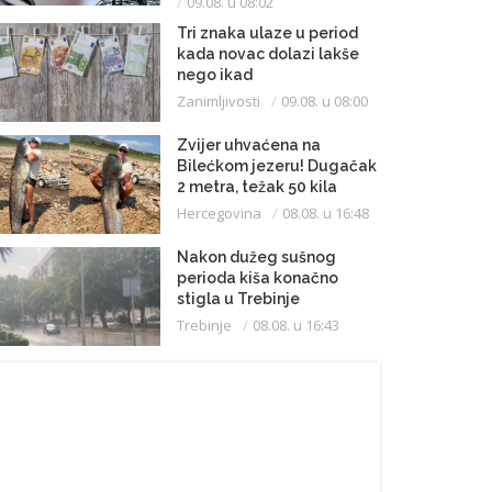
09.08. u 08:02
Tri znaka ulaze u period
kada novac dolazi lakše
nego ikad
Zanimljivosti
09.08. u 08:00
Zvijer uhvaćena na
Bilećkom jezeru! Dugačak
2 metra, težak 50 kila
Hercegovina
08.08. u 16:48
Nakon dužeg sušnog
perioda kiša konačno
stigla u Trebinje
Trebinje
08.08. u 16:43