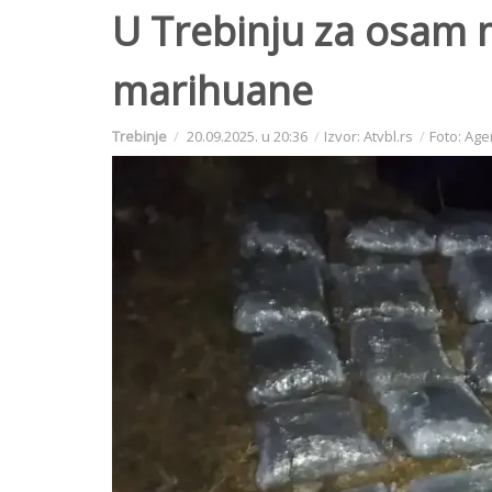
U Trebinju za osam 
marihuane
Trebinje
20.09.2025. u 20:36
Izvor: Atvbl.rs
Foto: Age