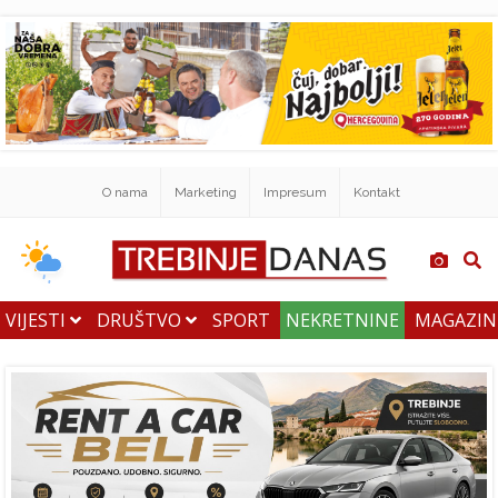
O nama
Marketing
Impresum
Kontakt
VIJESTI
DRUŠTVO
SPORT
NEKRETNINE
MAGAZI