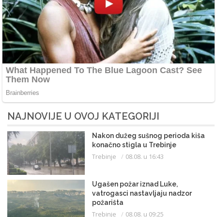
NAJNOVIJE U OVOJ KATEGORIJI
Nakon dužeg sušnog perioda kiša
konačno stigla u Trebinje
Trebinje
08.08. u 16:43
Ugašen požar iznad Luke,
vatrogasci nastavljaju nadzor
požarišta
Trebinje
08.08. u 09:25