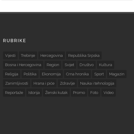
RUBRIKE
Vijesti
Trebinje
Hercegovina
Republika Srpska
Bosna i Hercegovina
Region
Svijet
Društvo
Kultura
Religija
Politika
Ekonomija
Crna hronika
Sport
Magazin
Zanimljivosti
Hrana i piće
Zdravlje
Nauka i tehnologija
Reportaže
Istorija
Ženski kutak
Promo
Foto
Video