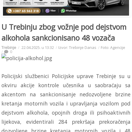
U Trebinju zbog vožnje pod dejstvom
alkohola sankcionisano 48 vozača
Trebinje
22.04.2025. u 13:32
Izvor: Trebinje Danas
Foto: Agencije
0
Policijski službenici Policijske uprave Trebinje su u
okviru akcije kontrole učesnika u saobraćaju sa
akcentom na sankcionisanje nedozvoljene brzine
kretanja motornih vozila i upravljanja vozilom pod
dejstvom alkohola, opojnih droga ili psihoaktivnih
lijekova, evidentirali 284 prekršaja prekoračenja
dozvoljene brzine kretanja motornih vozila i 48