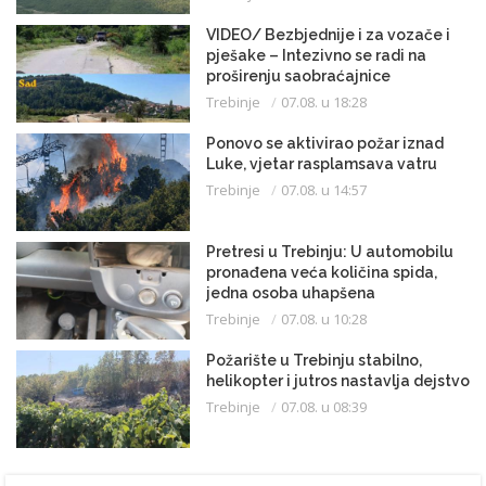
VIDEO/ Bezbjednije i za vozače i
pješake – Intezivno se radi na
proširenju saobraćajnice
Trebinje
07.08. u 18:28
Ponovo se aktivirao požar iznad
Luke, vjetar rasplamsava vatru
Trebinje
07.08. u 14:57
Pretresi u Trebinju: U automobilu
pronađena veća količina spida,
jedna osoba uhapšena
Trebinje
07.08. u 10:28
Požarište u Trebinju stabilno,
helikopter i jutros nastavlja dejstvo
Trebinje
07.08. u 08:39