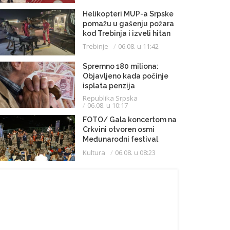
Helikopteri MUP-a Srpske
pomažu u gašenju požara
kod Trebinja i izveli hitan
medicinski let do
Trebinje
06.08. u 11:42
Beograda
Spremno 180 miliona:
Objavljeno kada počinje
isplata penzija
Republika Srpska
06.08. u 10:17
FOTO/ Gala koncertom na
Crkvini otvoren osmi
Međunarodni festival
klasične muzike
Kultura
06.08. u 08:23