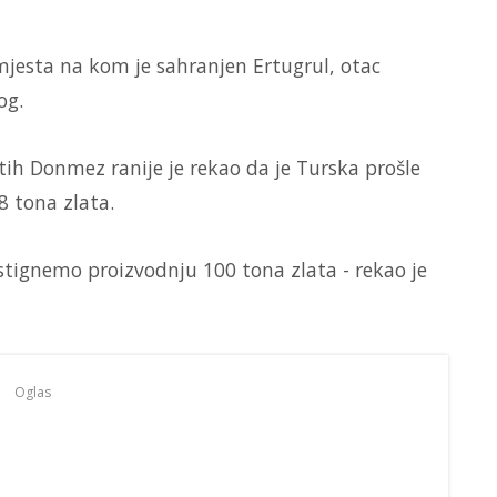
i mjesta na kom je sahranjen Ertugrul, otac
og.
atih Donmez ranije je rekao da je Turska prošle
8 tona zlata.
stignemo proizvodnju 100 tona zlata - rekao je
Oglas