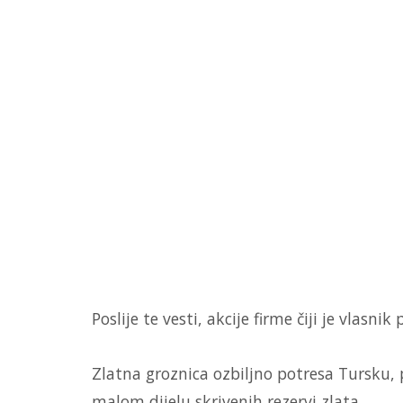
Poslije te vesti, akcije firme čiji je vlasni
Zlatna groznica ozbiljno potresa Tursku, p
malom dijelu skrivenih rezervi zlata.