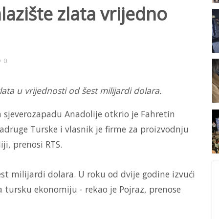
azište zlata vrijedno
0
lata u vrijednosti od šest milijardi dolara.
 sjeverozapadu Anadolije otkrio je Fahretin
zadruge Turske i vlasnik je firme za proizvodnju
ji, prenosi RTS.
st milijardi dolara. U roku od dvije godine izvući
a tursku ekonomiju - rekao je Pojraz, prenose