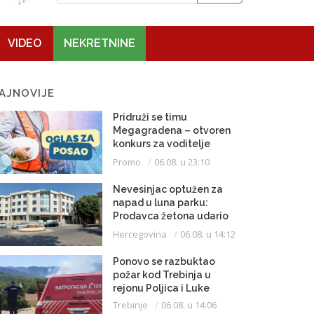
VIDEO
NEKRETNINE
AJNOVIJE
Pridruži se timu
Megagradena – otvoren
konkurs za voditelje
gradilišta
Promo
06.08. u 23:10
Nevesinjac optužen za
napad u luna parku:
Prodavca žetona udario
mikrofonom u glavu
Hercegovina
06.08. u 14:12
Ponovo se razbuktao
požar kod Trebinja u
rejonu Poljica i Luke
Trebinje
06.08. u 14:06