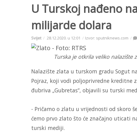
U Turskoj nađeno nal
milijarde dolara
Svijet
28.12.2020. u 12:01
Izvor: sputniknews.com
Turska je otkrila veliko nalazište z
Nalazište zlata u turskom gradu Sogut na
Pojraz, koji vodi poljoprivredne kreditne 
đubriva „Gubretas“, objavili su turski medi
- Pričamo o zlatu u vrijednosti od skoro še
ćemo prvo zlato što će značajno uticati n
turski mediji.