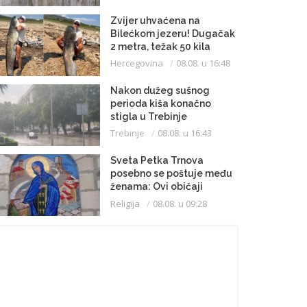
Zvijer uhvaćena na
Bilećkom jezeru! Dugačak
2 metra, težak 50 kila
Hercegovina
08.08. u 16:48
Nakon dužeg sušnog
perioda kiša konačno
stigla u Trebinje
Trebinje
08.08. u 16:43
Sveta Petka Trnova
posebno se poštuje među
ženama: Ovi običaji
vijekovima se čuvaju
Religija
08.08. u 09:28