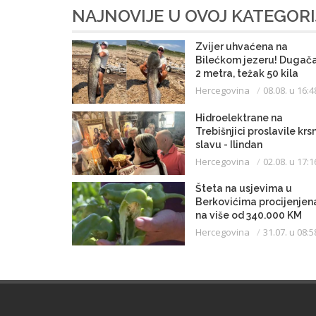
NAJNOVIJE U OVOJ KATEGORI
Zvijer uhvaćena na
Bilećkom jezeru! Dugač
2 metra, težak 50 kila
Hercegovina
08.08. u 16:4
Hidroelektrane na
Trebišnjici proslavile krs
slavu - Ilindan
Hercegovina
02.08. u 17:1
Šteta na usjevima u
Berkovićima procijenjen
na više od 340.000 KM
Hercegovina
31.07. u 08:5