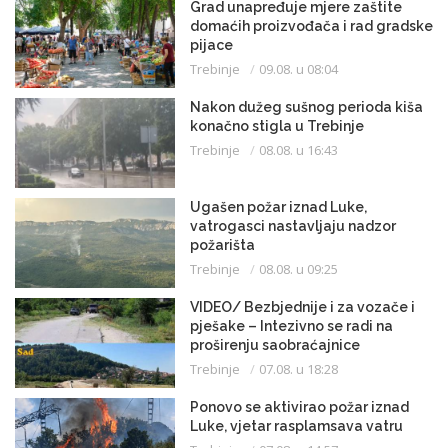
Grad unapređuje mjere zaštite
domaćih proizvođača i rad gradske
pijace
Trebinje
09.08. u 08:04
Nakon dužeg sušnog perioda kiša
konačno stigla u Trebinje
Trebinje
08.08. u 16:43
Ugašen požar iznad Luke,
vatrogasci nastavljaju nadzor
požarišta
Trebinje
08.08. u 09:25
VIDEO/ Bezbjednije i za vozače i
pješake – Intezivno se radi na
proširenju saobraćajnice
Trebinje
07.08. u 18:28
Ponovo se aktivirao požar iznad
Luke, vjetar rasplamsava vatru