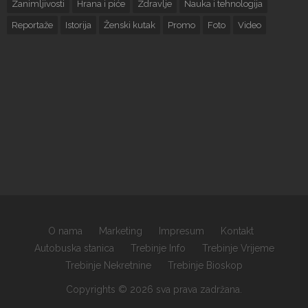
Zanimljivosti
Hrana i piće
Zdravlje
Nauka i tehnologija
Reportaže
Istorija
Ženski kutak
Promo
Foto
Video
O nama
Marketing
Impresum
Kontakt
Autobuska stanica
Trebinje Info
Trebinje Vrijeme
Trebinje Nekretnine
Trebinje Bioskop
Copyrights © 2026 sva prava zadržana.