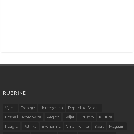
RUBRIKE
Vijesti
Trebinje
Hercegovina
Republika Srpska
Bosna i Hercegovina
Region
Svijet
Društvo
Kultura
Religija
Politika
Ekonomija
Crna hronika
Sport
Magazin