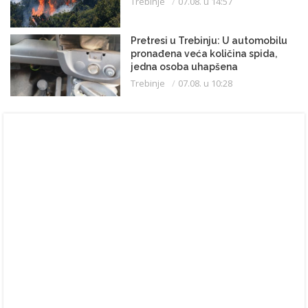
Trebinje
07.08. u 14:57
Pretresi u Trebinju: U automobilu
pronađena veća količina spida,
jedna osoba uhapšena
Trebinje
07.08. u 10:28