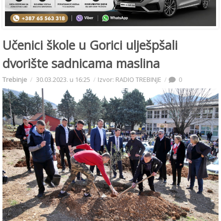
Učenici škole u Gorici ulješpšali
dvorište sadnicama maslina
Trebinje
30.03.2023. u 16:25
Izvor: RADIO TREBINJE
0