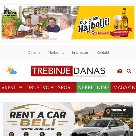
O nama
Marketing
Impresum
Kontakt
VIJESTI
DRUŠTVO
SPORT
NEKRETNINE
MAGAZI