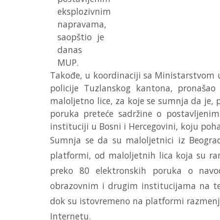
eksplozivnim
napravama,
saopštio je
danas
MUP.
Takođe, u koordinaciji sa Ministarstvom u
policije Tuzlanskog kantona, pronašao 
maloljetno lice, za koje se sumnja da je,
poruka preteće sadržine o postavljeni
instituciji u Bosni i Hercegovini, koju poh
Sumnja se da su maloljetnici iz Beogra
platformi, od maloljetnih lica koja su ran
preko 80 elektronskih poruka o navo
obrazovnim i drugim institucijama na terit
dok su istovremeno na platformi razmenji
Internetu.