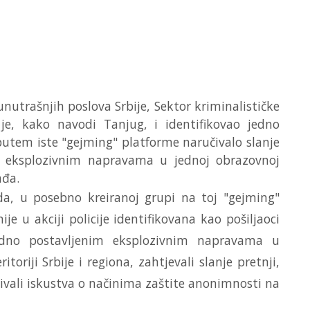
nutrašnjih poslova Srbije, Sektor kriminalističke
je, kako navodi Tanjug, i identifikovao jedno
 putem iste "gejming" platforme naručivalo slanje
m eksplozivnim napravama u jednoj obrazovnoj
ađa.
da, u posebno kreiranoj grupi na toj "gejming"
ije u akciji policije identifikovana kao pošiljaoci
dno postavljenim eksplozivnim napravama u
oriji Srbije i regiona, zahtjevali slanje pretnji,
vali iskustva o načinima zaštite anonimnosti na