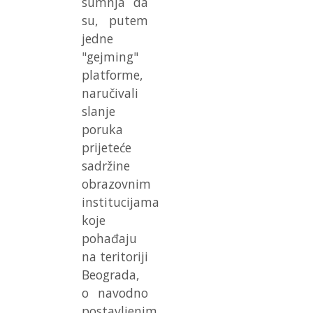
sumnja da
su, putem
jedne
"gejming"
platforme,
naručivali
slanje
poruka
prijeteće
sadržine
obrazovnim
institucijama
koje
pohađaju
na teritoriji
Beograda,
o navodno
postavljenim