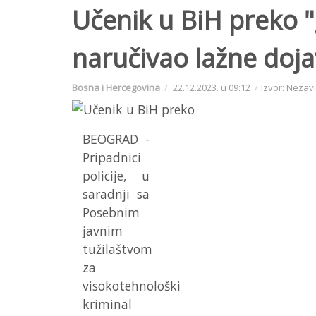
Učenik u BiH preko 
naručivao lažne do
Bosna i Hercegovina
22.12.2023. u 09:12
Izvor: Nezav
BEOGRAD -
Pripadnici
policije, u
saradnji sa
Posebnim
javnim
tužilaštvom
za
visokotehnološki
kriminal