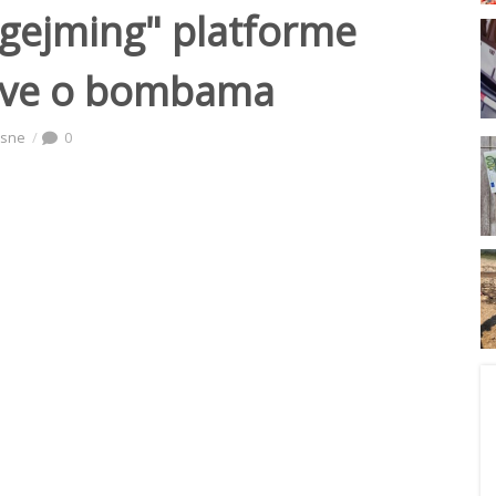
"gejming" platforme
jave o bombama
isne
0