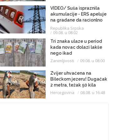
VIDEO/ Suša ispraznila
akumulacije - ERS apeluje
na građane da racionlno
troše struju
Republika Srpska
09.08. u 08:02
Tri znaka ulaze u period
kada novac dolazi lakše
nego ikad
Zanimljivosti
09.08. u 08:00
Zvijer uhvaćena na
Bilećkom jezeru! Dugačak
2 metra, težak 50 kila
Hercegovina
08.08. u 16:48