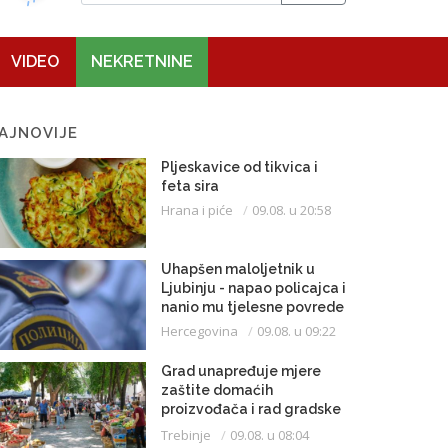
VIDEO
NEKRETNINE
AJNOVIJE
Pljeskavice od tikvica i
feta sira
Hrana i piće
09.08. u 20:58
Uhapšen maloljetnik u
Ljubinju - napao policajca i
nanio mu tjelesne povrede
Hercegovina
09.08. u 09:22
Grad unapređuje mjere
zaštite domaćih
proizvođača i rad gradske
pijace
Trebinje
09.08. u 08:04