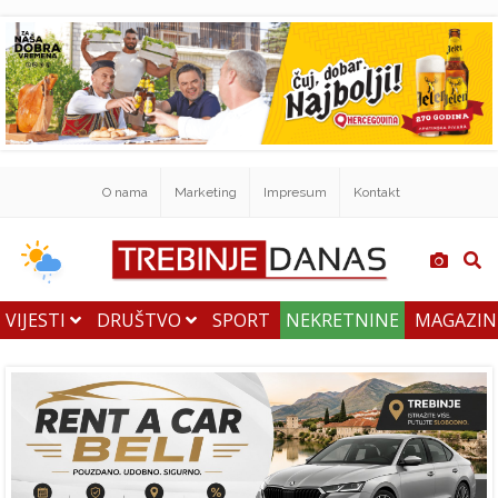
O nama
Marketing
Impresum
Kontakt
VIJESTI
DRUŠTVO
SPORT
NEKRETNINE
MAGAZI