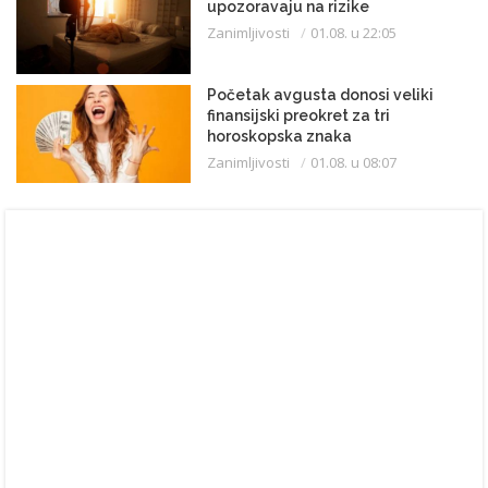
upozoravaju na rizike
Zanimljivosti
01.08. u 22:05
Početak avgusta donosi veliki
finansijski preokret za tri
horoskopska znaka
Zanimljivosti
01.08. u 08:07