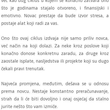
već kao dug ciklus u kojem se konačno zatvara ono
što je godinama stajalo otvoreno, i finansijski i
emotivno. Novac prestaje da bude izvor stresa, a
postaje alat koji radi za vas.
Ono što ovaj ciklus izdvaja nije samo priliv novca,
već način na koji dolazi. Za neke kroz poslove koji
konačno donose konkretnu zaradu, za druge kroz
zaostale isplate, nasljedstva ili projekte koji su dugo
čekali pravi trenutak.
Najveća promjena, međutim, dešava se u odnosu
prema novcu. Nestaje konstantno preračunavanje,
strah da li će biti dovoljno i onaj osjećaj da stalno
jurite nešto što vam izmiče.