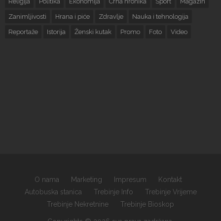
Religija
Politika
Ekonomija
Crna hronika
Sport
Magazin
Zanimljivosti
Hrana i piće
Zdravlje
Nauka i tehnologija
Reportaže
Istorija
Ženski kutak
Promo
Foto
Video
O nama
Marketing
Impresum
Kontakt
Autobuska stanica
Trebinje Info
Trebinje Vrijeme
Trebinje Nekretnine
Trebinje Bioskop