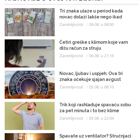
Tri znaka ulaze u period kada
novac dolazi lakše nego ikad
Zanimljivosti
09.08. u 08:00
Četiri greške s klimom koje vam
dižu račun za struju
Zanimljivosti
06.08. u 21:16
Novac, ljubav i uspjeh: Ova tri
znaka očekuje sjajan avgust
Zanimljivosti
05.08. u 08:10
Trik koji rashlađuje spavaću sobu
za pet minuta i to bez klime
Zanimljivosti
03.08. u 22:04
Spavate uz ventilator? Stručnjaci