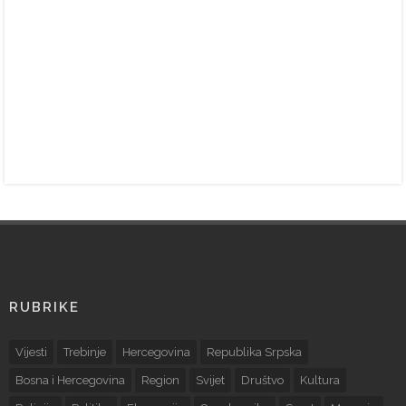
RUBRIKE
Vijesti
Trebinje
Hercegovina
Republika Srpska
Bosna i Hercegovina
Region
Svijet
Društvo
Kultura