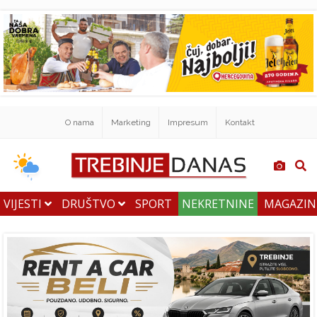
O nama
Marketing
Impresum
Kontakt
VIJESTI
DRUŠTVO
SPORT
NEKRETNINE
MAGAZI