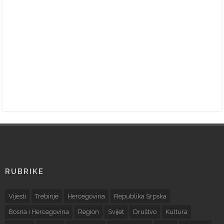
RUBRIKE
Vijesti
Trebinje
Hercegovina
Republika Srpska
Bosna i Hercegovina
Region
Svijet
Društvo
Kultura