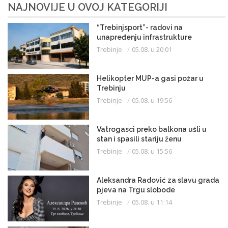
NAJNOVIJE U OVOJ KATEGORIJI
“Trebinjsport”- radovi na
unapređenju infrastrukture
Trebinje
05.08. u 20:01
Helikopter MUP-a gasi požar u
Trebinju
Trebinje
05.08. u 19:56
Vatrogasci preko balkona ušli u
stan i spasili stariju ženu
Trebinje
05.08. u 15:56
Aleksandra Radović za slavu grada
pjeva na Trgu slobode
Trebinje
05.08. u 11:14