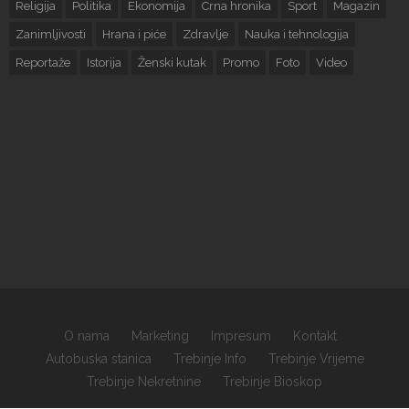
Religija
Politika
Ekonomija
Crna hronika
Sport
Magazin
Zanimljivosti
Hrana i piće
Zdravlje
Nauka i tehnologija
Reportaže
Istorija
Ženski kutak
Promo
Foto
Video
O nama
Marketing
Impresum
Kontakt
Autobuska stanica
Trebinje Info
Trebinje Vrijeme
Trebinje Nekretnine
Trebinje Bioskop