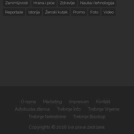
Zanimljivosti
Hrana i piće
Zdravlje
Nauka i tehnologija
Reportaže
Istorija
Ženski kutak
Promo
Foto
Video
O nama
Marketing
Impresum
Kontakt
Autobuska stanica
Trebinje Info
Trebinje Vrijeme
Trebinje Nekretnine
Trebinje Bioskop
Copyrights © 2026 sva prava zadržana.