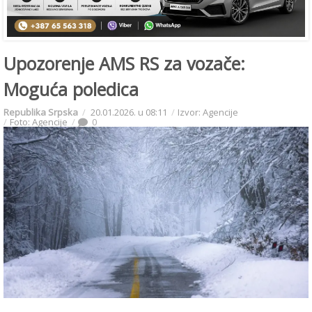
Upozorenje AMS RS za vozače:
Moguća poledica
Republika Srpska
20.01.2026. u 08:11
Izvor: Agencije
Foto: Agencije
0