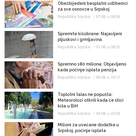
Obezbijeđeni besplatni udžbenici
za sve osnovce u Srpskoj
Republika Srpska
07.08. u 08:36
Spremite kišobrane: Najavljeni
pljuskovi i grmljavina
Republika Srpska
07.08. u 08:32
Spremno 180 miliona: Objavljeno
kada počinje isplata penzija
Republika Srpska
06.08. u 10:17
Toplotni talas ne popušta:
Meteorolozi otkrili kada će stići
kiša u BiH
Republika Srpska
04.08. u 20:58
Milioni za uvećane dodatke u
Srpskoj, počinje isplata