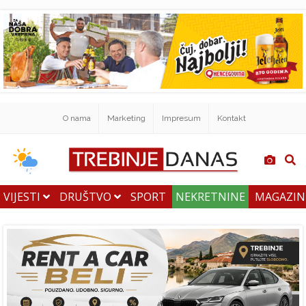
O nama
Marketing
Impresum
Kontakt
VIJESTI
DRUŠTVO
SPORT
NEKRETNINE
MAGAZI