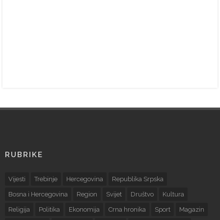
RUBRIKE
Vijesti
Trebinje
Hercegovina
Republika Srpska
Bosna i Hercegovina
Region
Svijet
Društvo
Kultura
Religija
Politika
Ekonomija
Crna hronika
Sport
Magazin