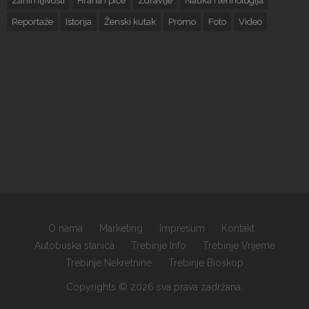
Zanimljivosti
Hrana i piće
Zdravlje
Nauka i tehnologija
Reportaže
Istorija
Ženski kutak
Promo
Foto
Video
O nama
Marketing
Impresum
Kontakt
Autobuska stanica
Trebinje Info
Trebinje Vrijeme
Trebinje Nekretnine
Trebinje Bioskop
Copyrights © 2026 sva prava zadržana.