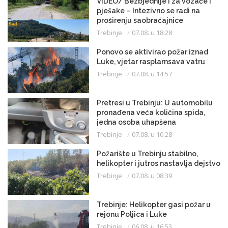
VIDEO/ Bezbjednije i za vozače i
pješake – Intezivno se radi na
proširenju saobraćajnice
Trebinje
07.08. u 18:28
Ponovo se aktivirao požar iznad
Luke, vjetar rasplamsava vatru
Trebinje
07.08. u 14:57
Pretresi u Trebinju: U automobilu
pronađena veća količina spida,
jedna osoba uhapšena
Trebinje
07.08. u 10:28
Požarište u Trebinju stabilno,
helikopter i jutros nastavlja dejstvo
Trebinje
07.08. u 08:39
Trebinje: Helikopter gasi požar u
rejonu Poljica i Luke
Trebinje
06.08. u 16:53