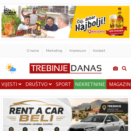
O nama
Marketing
Impresum
Kontakt
VIJESTI
DRUŠTVO
SPORT
NEKRETNINE
MAGAZI