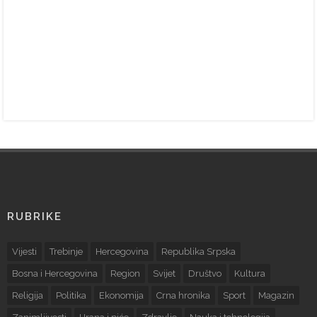
RUBRIKE
Vijesti
Trebinje
Hercegovina
Republika Srpska
Bosna i Hercegovina
Region
Svijet
Društvo
Kultura
Religija
Politika
Ekonomija
Crna hronika
Sport
Magazin