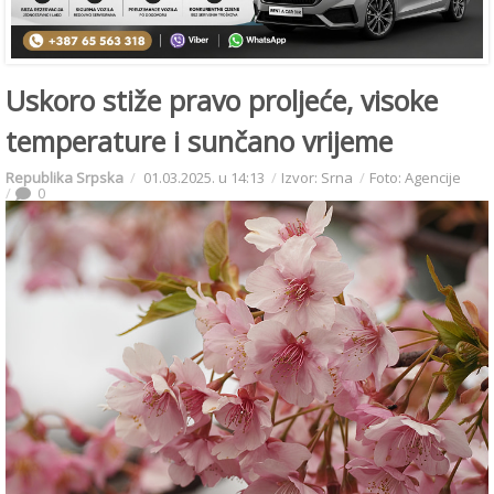
Uskoro stiže pravo proljeće, visoke
temperature i sunčano vrijeme
Republika Srpska
01.03.2025. u 14:13
Izvor: Srna
Foto: Agencije
0