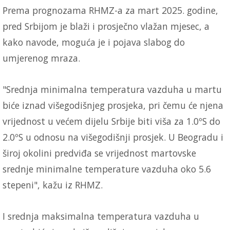
Prema prognozama RHMZ-a za mart 2025. godine,
pred Srbijom je blaži i prosječno vlažan mjesec, a
kako navode, moguća je i pojava slabog do
umjerenog mraza.
"Srednja minimalna temperatura vazduha u martu
biće iznad višegodišnjeg prosjeka, pri čemu će njena
vrijednost u većem dijelu Srbije biti viša za 1.0ºS do
2.0ºS u odnosu na višegodišnji prosjek. U Beogradu i
široj okolini predviđa se vrijednost martovske
srednje minimalne temperature vazduha oko 5.6
stepeni", kažu iz RHMZ.
I srednja maksimalna temperatura vazduha u