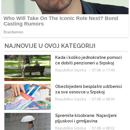
NAJNOVIJE U OVOJ KATEGORIJI
Kada i koliko jednokratne pomoći
će dobiti penzioneri u Srpskoj
Republika Srpska
07.08. u 17:49
Obezbijeđeni besplatni udžbenici
za sve osnovce u Srpskoj
Republika Srpska
07.08. u 08:36
Spremite kišobrane: Najavljeni
pljuskovi i grmljavina
Republika Srpska
07.08. u 08:32