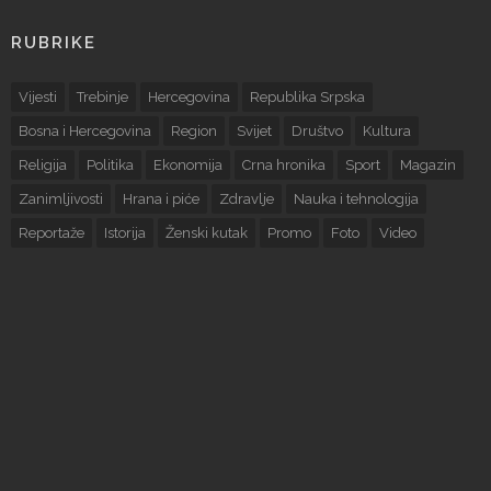
RUBRIKE
Vijesti
Trebinje
Hercegovina
Republika Srpska
Bosna i Hercegovina
Region
Svijet
Društvo
Kultura
Religija
Politika
Ekonomija
Crna hronika
Sport
Magazin
Zanimljivosti
Hrana i piće
Zdravlje
Nauka i tehnologija
Reportaže
Istorija
Ženski kutak
Promo
Foto
Video