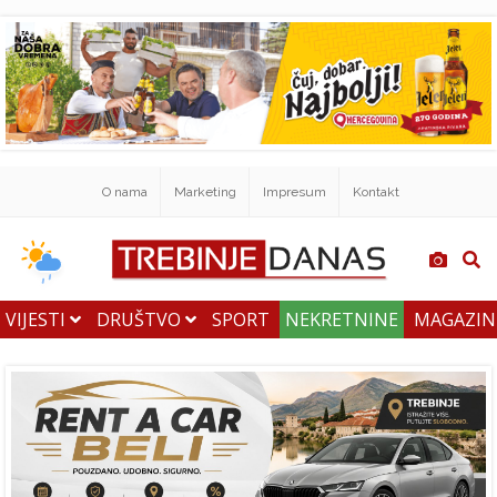
O nama
Marketing
Impresum
Kontakt
VIJESTI
DRUŠTVO
SPORT
NEKRETNINE
MAGAZI