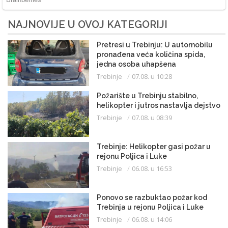
NAJNOVIJE U OVOJ KATEGORIJI
Pretresi u Trebinju: U automobilu
pronađena veća količina spida,
jedna osoba uhapšena
Trebinje
07.08. u 10:28
Požarište u Trebinju stabilno,
helikopter i jutros nastavlja dejstvo
Trebinje
07.08. u 08:39
Trebinje: Helikopter gasi požar u
rejonu Poljica i Luke
Trebinje
06.08. u 16:53
Ponovo se razbuktao požar kod
Trebinja u rejonu Poljica i Luke
Trebinje
06.08. u 14:06