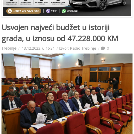
Usvojen najveći budžet u istoriji
grada, u iznosu od 47.228.000 KM
Trebinje
13.12.2023. u 16:31
Izvor: Radio Trebinje
0