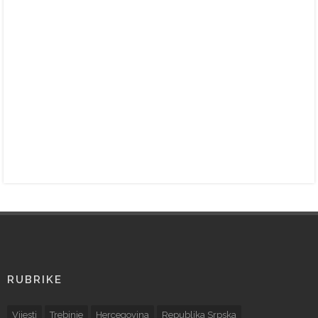
RUBRIKE
Vijesti
Trebinje
Hercegovina
Republika Srpska