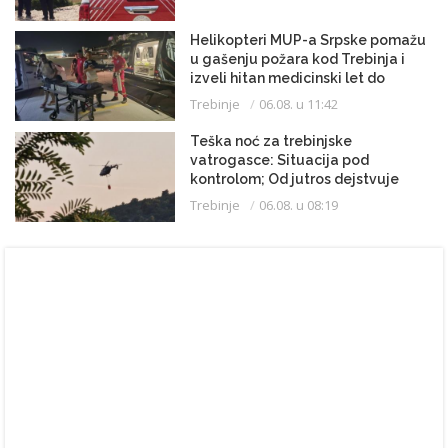
Helikopteri MUP-a Srpske pomažu
u gašenju požara kod Trebinja i
izveli hitan medicinski let do
Beograda
Trebinje
06.08. u 11:42
Teška noć za trebinjske
vatrogasce: Situacija pod
kontrolom; Od jutros dejstvuje
helikopter
Trebinje
06.08. u 08:19