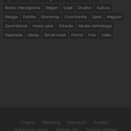
Bosna i Hercegovina
Region
Svijet
Društvo
Kultura
Religija
Politika
Ekonomija
Crna hronika
Sport
Magazin
Zanimljivosti
Hrana i piće
Zdravlje
Nauka i tehnologija
Reportaže
Istorija
Ženski kutak
Promo
Foto
Video
O nama
Marketing
Impresum
Kontakt
Autobuska stanica
Trebinje Info
Trebinje Vrijeme