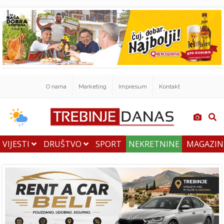
O nama
Marketing
Impresum
Kontakt
VIJESTI
DRUŠTVO
SPORT
NEKRETNINE
MAGAZI