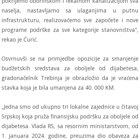
pokrijemo oborinskom i fekalnom kanalizacijom sva
naselja, nastavljamo sa ulaganjima u putnu
infrastrukturu, realizovaćemo sve započete i nove
programe podrške za sve kategorije stanovništva“,
rekao je Ćurić.
Osvrnuvši se na primjedbe opozicije za smanjenje
budžetskih sredstava za oboljele od dijabetesa,
gradonačelnik Trebinja je obrazložio da je vraćena
stavka koja je bila umanjena za 40. 000 KM.
„Jedna smo od ukupno tri lokalne zajednice u čitavoj
Srpskoj koja pruža finansijsku podršku za oboljele od
dijabetesa. Vlada RS, sa resornim ministarstvom, od
1. januara 2024. godine, preuzima dio obaveza za