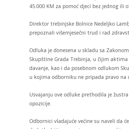
45.000 KM za pomoć djeci bez jednog ili ob
Direktor trebinjske Bolnice Nedeljko Lamb
prepoznali višemjesečni trud i rad zdravs
Odluka je donesena u skladu sa Zakonom 
Skupštine Grada Trebinja, u čijim aktima
davanje, kao i da posebnom odlukom Skup
u kojima odborniku ne pripada pravo na
Usvajanju ove odluke prethodila je žustr
opozicije.
Odbornici vladajuće većine su naveli da ć