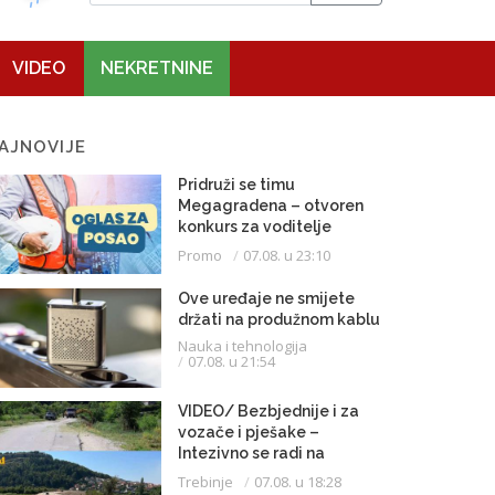
VIDEO
NEKRETNINE
AJNOVIJE
Pridruži se timu
Megagradena – otvoren
konkurs za voditelje
gradilišta
Promo
07.08. u 23:10
Ove uređaje ne smijete
držati na produžnom kablu
Nauka i tehnologija
07.08. u 21:54
VIDEO/ Bezbjednije i za
vozače i pješake –
Intezivno se radi na
proširenju saobraćajnice
Trebinje
07.08. u 18:28