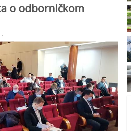
ka o odborničkom
1