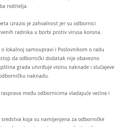
a roditelja.
eta izrazio je zahvalnost jer su odbornici
tvenih radnika u borbi protiv virusa korona.
o lokalnoj samoupravi i Poslovnikom o radu
 stoji da odbornički dodatak nije obavezno
ština grada utvrđuje visinu naknade i slučajeve
 odborničku naknadu.
a rasprava među odbornicima vladajuće većine i
e sredstva koja su namijenjena za odborničke