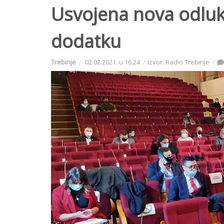
Usvojena nova odlu
dodatku
Trebinje
02.02.2021. u 16:24
Izvor: Radio Trebinje