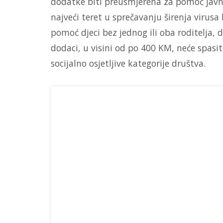
dodatke biti preusmjerena za pomoć jav
najveći teret u sprečavanju širenja virusa
pomoć djeci bez jednog ili oba roditelja, 
dodaci, u visini od po 400 KM, neće spasit
socijalno osjetljive kategorije društva.