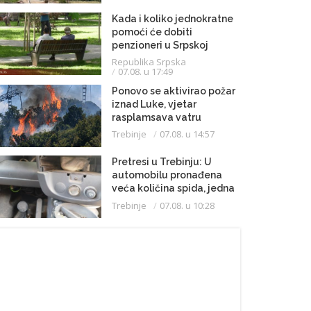
Kada i koliko jednokratne
pomoći će dobiti
penzioneri u Srpskoj
Republika Srpska
07.08. u 17:49
Ponovo se aktivirao požar
iznad Luke, vjetar
rasplamsava vatru
Trebinje
07.08. u 14:57
Pretresi u Trebinju: U
automobilu pronađena
veća količina spida, jedna
osoba uhapšena
Trebinje
07.08. u 10:28