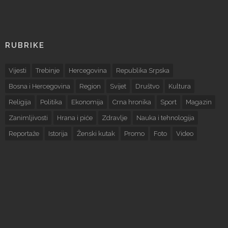
RUBRIKE
Vijesti
Trebinje
Hercegovina
Republika Srpska
Bosna i Hercegovina
Region
Svijet
Društvo
Kultura
Religija
Politika
Ekonomija
Crna hronika
Sport
Magazin
Zanimljivosti
Hrana i piće
Zdravlje
Nauka i tehnologija
Reportaže
Istorija
Ženski kutak
Promo
Foto
Video