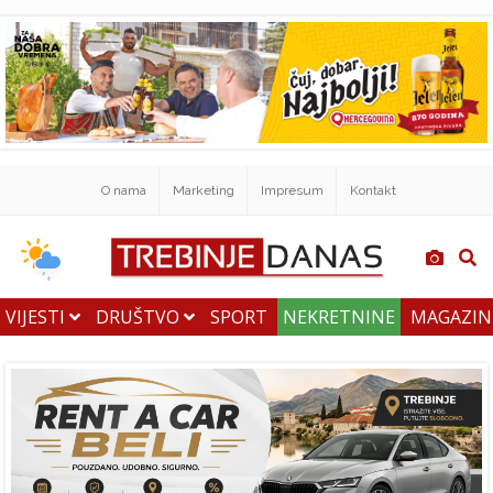
O nama
Marketing
Impresum
Kontakt
VIJESTI
DRUŠTVO
SPORT
NEKRETNINE
MAGAZI