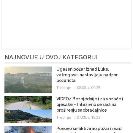
NAJNOVIJE U OVOJ KATEGORIJI
Ugašen požar iznad Luke,
vatrogasci nastavljaju nadzor
požarišta
Trebinje
08.08. u 09:25
VIDEO/ Bezbjednije i za vozače i
pješake – Intezivno se radi na
proširenju saobraćajnice
Trebinje
07.08. u 18:28
Ponovo se aktivirao požar iznad