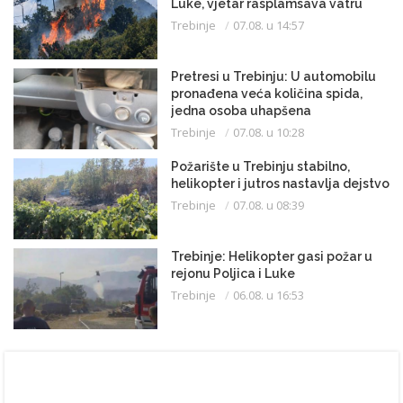
Luke, vjetar rasplamsava vatru
Trebinje
07.08. u 14:57
Pretresi u Trebinju: U automobilu
pronađena veća količina spida,
jedna osoba uhapšena
Trebinje
07.08. u 10:28
Požarište u Trebinju stabilno,
helikopter i jutros nastavlja dejstvo
Trebinje
07.08. u 08:39
Trebinje: Helikopter gasi požar u
rejonu Poljica i Luke
Trebinje
06.08. u 16:53