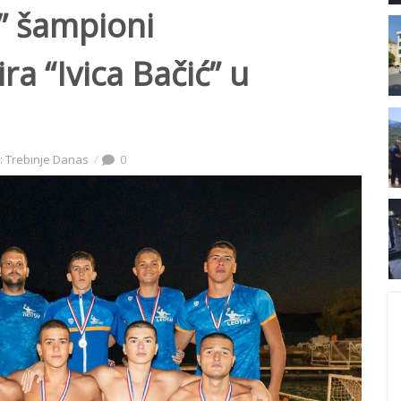
a” šampioni
a “Ivica Bačić” u
: Trebinje Danas
0