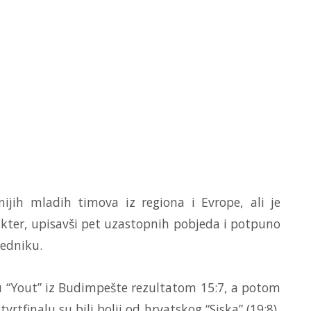
ijih mladih timova iz regiona i Evrope, ali je
akter, upisavši pet uzastopnih pobjeda i potpuno
edniku.
pu “Yout” iz Budimpešte rezultatom 15:7, a potom
etvrtfinalu su bili bolji od hrvatskog “Siska” (19:8),