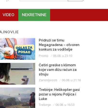
VIDEO
NEKRETNINE
AJNOVIJE
Pridruži se timu
Megagradena – otvoren
konkurs za voditelje
gradilišta
Promo
06.08. u 23:10
Četiri greške s klimom
koje vam dižu račun za
struju
Zanimljivosti
06.08. u 21:16
Trebinje: Helikopter gasi
požar u rejonu Poljica i
Luke
Trebinje
06.08. u 16:53