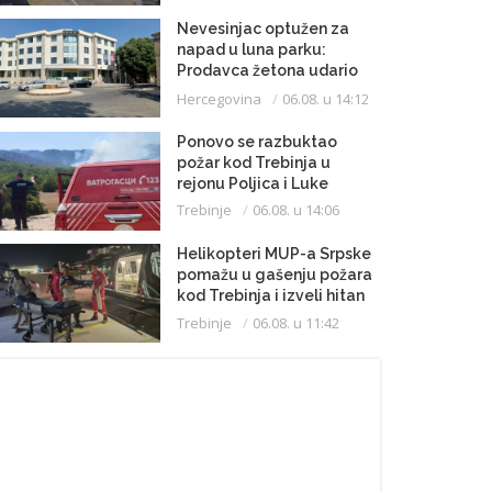
Nevesinjac optužen za
napad u luna parku:
Prodavca žetona udario
mikrofonom u glavu
Hercegovina
06.08. u 14:12
Ponovo se razbuktao
požar kod Trebinja u
rejonu Poljica i Luke
Trebinje
06.08. u 14:06
Helikopteri MUP-a Srpske
pomažu u gašenju požara
kod Trebinja i izveli hitan
medicinski let do
Trebinje
06.08. u 11:42
Beograda