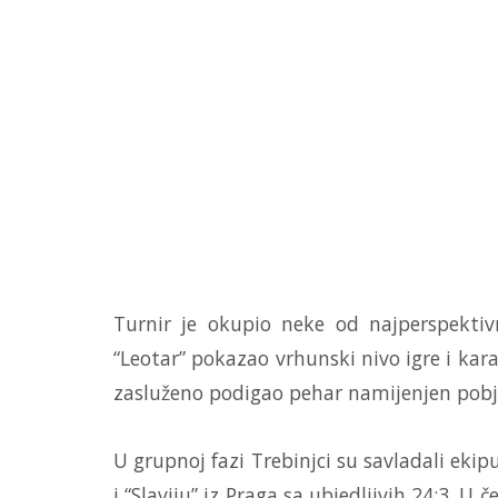
Turnir je okupio neke od najperspektivn
“Leotar” pokazao vrhunski nivo igre i kar
zasluženo podigao pehar namijenjen pobj
U grupnoj fazi Trebinjci su savladali eki
i “Slaviju” iz Praga sa ubjedljivih 24:3. U č