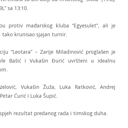
L” sa 13:10.
rbu protiv mađarskog kluba “Egyesulet”, ali je
 tako krunisao sjajan turnir.
ju “Leotara” – Zarije Miladinović proglašen je
vle Bašić i Vukašin Đurić uvršteni u idealnu
om.
uzelović, Vukašin Žuža, Luka Ratković, Andrej
 Petar Ćurić i Luka Šupić.
 uspjeh rezultat predanog rada i timskog duha.