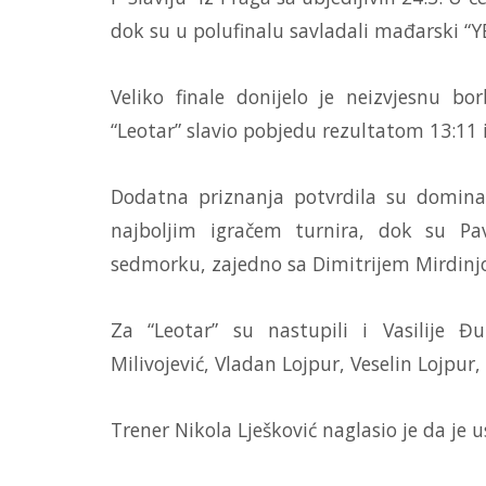
dok su u polufinalu savladali mađarski “YB
Veliko finale donijelo je neizvjesnu bo
“Leotar” slavio pobjedu rezultatom 13:11 i
Dodatna priznanja potvrdila su dominaci
najboljim igračem turnira, dok su Pa
sedmorku, zajedno sa Dimitrijem Mirdinj
Za “Leotar” su nastupili i Vasilije Đ
Milivojević, Vladan Lojpur, Veselin Lojpur,
Trener Nikola Lješković naglasio je da je