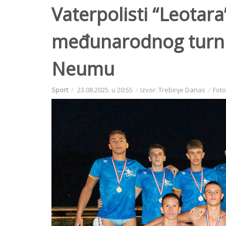
Vaterpolisti “Leotar
međunarodnog turnir
Neumu
Sport
23.08.2025. u 20:55
Izvor: Trebinje Danas
Foto