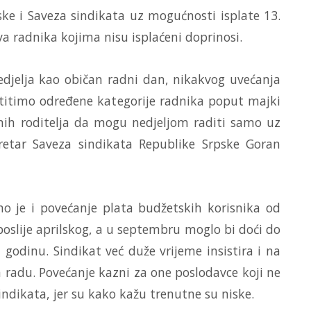
ke i Saveza sindikata uz mogućnosti isplate 13.
ava radnika kojima nisu isplaćeni doprinosi.
edjelja kao običan radni dan, nikakvog uvećanja
štitimo određene kategorije radnika poput majki
ih roditelja da mogu nedjeljom raditi samo uz
ekretar Saveza sindikata Republike Srpske Goran
o je i povećanje plata budžetskih korisnika od
oslije aprilskog, a u septembru moglo bi doći do
godinu. Sindikat već duže vrijeme insistira i na
 radu. Povećanje kazni za one poslodavce koji ne
indikata, jer su kako kažu trenutne su niske.