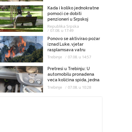
Kada i koliko jednokratne
pomoći će dobiti
penzioneri u Srpskoj
Republika Srpska
07.08. u 17:49
Ponovo se aktivirao požar
iznad Luke, vjetar
rasplamsava vatru
Trebinje
07.08. u 14:57
Pretresi u Trebinju: U
automobilu pronađena
veća količina spida, jedna
osoba uhapšena
Trebinje
07.08. u 10:28