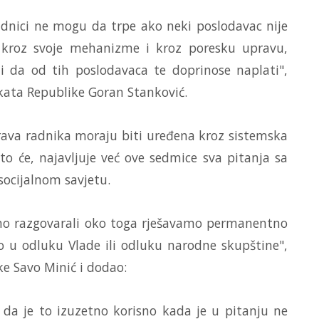
radnici ne mogu da trpe ako neki poslodavac nije
a kroz svoje mehanizme i kroz poresku upravu,
i da od tih poslodavaca te doprinose naplati",
ikata Republike Goran Stanković.
prava radnika moraju biti uređena kroz sistemska
ato će, najavljuje već ove sedmice sva pitanja sa
socijalnom savjetu.
mo razgovarali oko toga rješavamo permanentno
u odluku Vlade ili odluku narodne skupštine",
ke Savo Minić i dodao:
 da je to izuzetno korisno kada je u pitanju ne