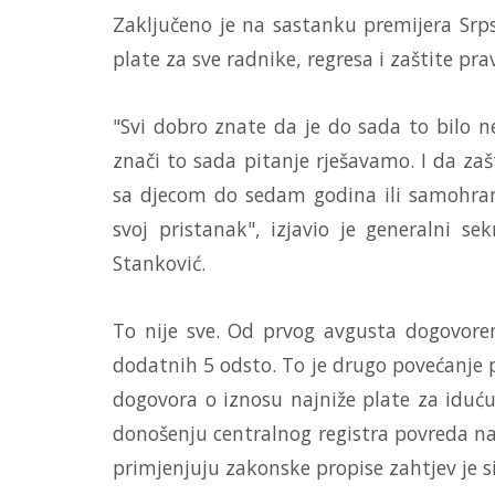
Zaključeno je na sastanku premijera Srps
plate za sve radnike, regresa i zaštite pr
"Svi dobro znate da je do sada to bilo n
znači to sada pitanje rješavamo. I da za
sa djecom do sedam godina ili samohran
svoj pristanak", izjavio je generalni s
Stanković.
To nije sve. Od prvog avgusta dogovoren
dodatnih 5 odsto. To je drugo povećanje p
dogovora o iznosu najniže plate za iduću 
donošenju centralnog registra povreda na
primjenjuju zakonske propise zahtjev je s