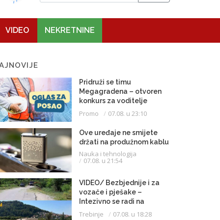
VIDEO
NEKRETNINE
AJNOVIJE
Pridruži se timu
Megagradena – otvoren
konkurs za voditelje
gradilišta
Promo
07.08. u 23:10
Ove uređaje ne smijete
držati na produžnom kablu
Nauka i tehnologija
07.08. u 21:54
VIDEO/ Bezbjednije i za
vozače i pješake –
Intezivno se radi na
proširenju saobraćajnice
Trebinje
07.08. u 18:28