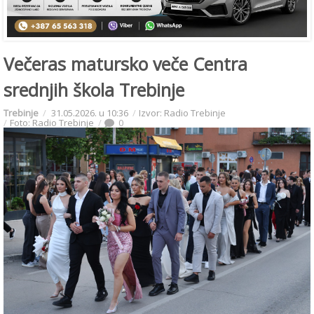
Večeras matursko veče Centra
srednjih škola Trebinje
Trebinje
31.05.2026. u 10:36
Izvor: Radio Trebinje
Foto: Radio Trebinje
0