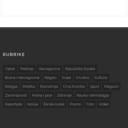
RUBRIKE
Vijesti
Trebinje
Hercegovina
Republika Srpska
Bosna i Hercegovina
Region
Svijet
Društvo
Kultura
Religija
Politika
Ekonomija
Crna hronika
Sport
Magazin
Zanimljivosti
Hrana i piće
Zdravlje
Nauka i tehnologija
Reportaže
Istorija
Ženski kutak
Promo
Foto
Video