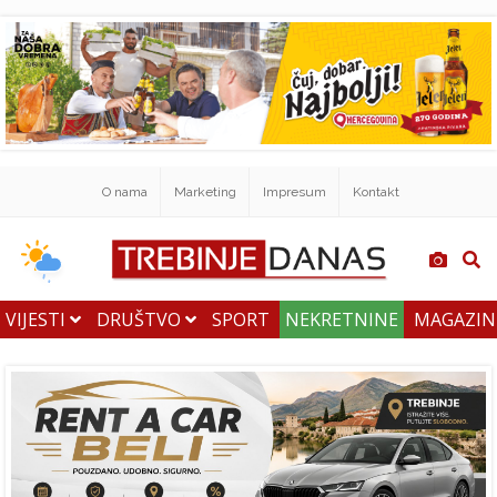
O nama
Marketing
Impresum
Kontakt
VIJESTI
DRUŠTVO
SPORT
NEKRETNINE
MAGAZI