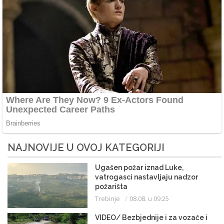
NAJNOVIJE U OVOJ KATEGORIJI
Ugašen požar iznad Luke,
vatrogasci nastavljaju nadzor
požarišta
Trebinje
08.08. u 09:25
VIDEO/ Bezbjednije i za vozače i