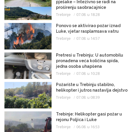
pješake – Intezivno se radi na
proširenju saobraćajnice
Trebinje
07.08. u 18:28
Ponovo se aktivirao požar iznad
Luke, vjetar rasplamsava vatru
Trebinje
07.08. u 14:57
Pretresi u Trebinju: U automobilu
pronađena veća količina spida,
jedna osoba uhapšena
Trebinje
07.08. u 10:28
Požarište u Trebinju stabilno,
helikopter i jutros nastavlja dejstvo
Trebinje
07.08. u 08:39
Trebinje: Helikopter gasi požar u
rejonu Poljica i Luke
Trebinje
06.08. u 16:53