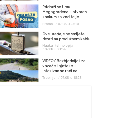
Pridruži se timu
Megagradena – otvoren
konkurs za voditelje
gradilišta
Promo
07.08. u 23:10
Ove uređaje ne smijete
držati na produžnom kablu
Nauka i tehnologija
07.08. u 21:54
VIDEO/ Bezbjednije i za
vozače i pješake –
Intezivno se radi na
proširenju saobraćajnice
Trebinje
07.08. u 18:28