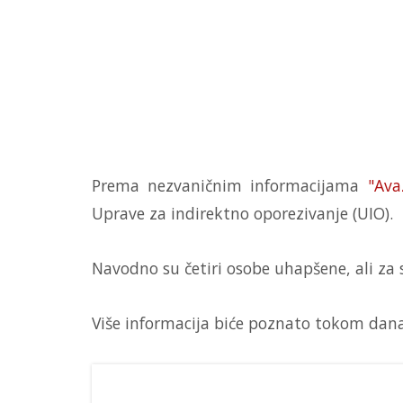
Prema nezvaničnim informacijama
"Ava
Uprave za indirektno oporezivanje (UIO).
Navodno su četiri osobe uhapšene, ali za
Više informacija biće poznato tokom dana