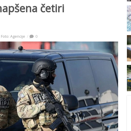
hapšena četiri
Foto: Agencije
0