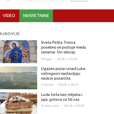
VIDEO
NEKRETNINE
AJNOVIJE
Sveta Petka Trnova
posebno se poštuje među
ženama: Ovi običaji
vijekovima se čuvaju
Religija
08.08. u 09:28
Ugašen požar iznad Luke,
vatrogasci nastavljaju
nadzor požarišta
Trebinje
08.08. u 09:25
Luda torta bez mlijeka i
jaja, gotova za tili čas
Hrana i piće
08.08. u 09:00