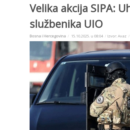
Velika akcija SIPA: U
službenika UIO
Bosna i Hercegovina
15.10.2025. u 08:04
Izvor: Avaz