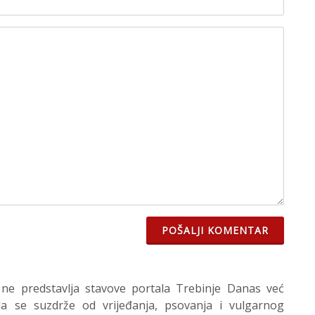
POŠALJI KOMENTAR
 ne predstavlja stavove portala Trebinje Danas već
 se suzdrže od vrijeđanja, psovanja i vulgarnog