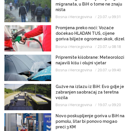
migranata, u BiH o tome ne znaju
ništa
Bosna i Hercegovina
23.07. u 09:31
Promjena preko noći: Vozače
dočekao HLADAN TUŠ, cijene
goriva bilježe ogroman skok, dizel
uveliko prešao 3,20 KM
Bosna i Hercegovina
23.07. u 08:18
Pripremite kišobrane: Meteorolozi
najavili kišu i olujni vjetar
Bosna i Hercegovina
20.07. u 09:40
Gužve na izlazu iz BiH: Evo gdje je
zabranjen saobraćaj za teretna
vozila
Bosna i Hercegovina
19.07. u 09:20
Novo poskupljenje goriva u BiH na
pomolu, litar bi ponovo mogao
preći 3 KM