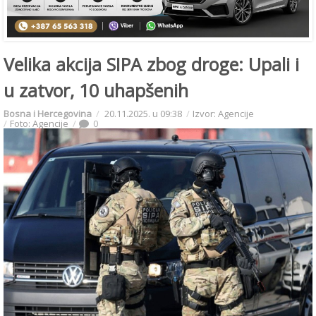
Velika akcija SIPA zbog droge: Upali i
u zatvor, 10 uhapšenih
Bosna i Hercegovina
20.11.2025. u 09:38
Izvor: Agencije
Foto: Agencije
0