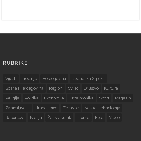
RUBRIKE
Vijesti
Trebinje
Hercegovina
Republika Srpska
Bosna i Hercegovina
Region
Svijet
Društvo
Kultura
Religija
Politika
Ekonomija
Crna hronika
Sport
Magazin
Zanimljivosti
Hrana i piće
Zdravlje
Nauka i tehnologija
Reportaže
Istorija
Ženski kutak
Promo
Foto
Video