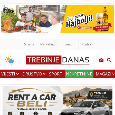
O nama
Marketing
Impresum
Kontakt
VIJESTI
DRUŠTVO
SPORT
NEKRETNINE
MAGAZI