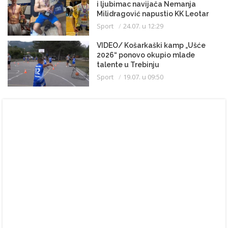
i ljubimac navijača Nemanja
Milidragović napustio KK Leotar
Sport
24.07. u 12:29
VIDEO/ Košarkaški kamp „Ušće
2026“ ponovo okupio mlade
talente u Trebinju
Sport
19.07. u 09:50