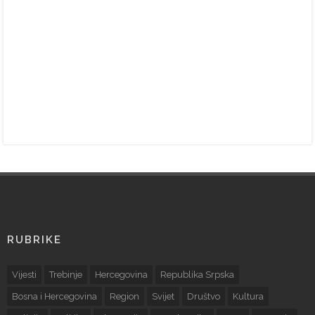
RUBRIKE
Vijesti
Trebinje
Hercegovina
Republika Srpska
Bosna i Hercegovina
Region
Svijet
Društvo
Kultura