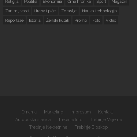
Religija
Politika
Ekonomija
Crna hronika
Sport
Magazin
Zanimljivosti
Hrana i piće
Zdravlje
Nauka i tehnologija
Reportaže
Istorija
Ženski kutak
Promo
Foto
Video
O nama
Marketing
Impresum
Kontakt
Autobuska stanica
Trebinje Info
Trebinje Vrijeme
Trebinje Nekretnine
Trebinje Bioskop