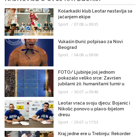
Košarkaški klub Leotar nastavlja sa
jačanjem ekipe
Sport
07.08. u 09:35
Vukašin Đurić potpisao za Novi
Beograd
Sport
04.08. u 09:06
FOTO/ Ljubinje još jednom
pokazalo veliko srce: Završen
jubilarni 20. humanitarni turnir u
malom fudbalu
Sport
30.07. u 09:46
Leotar vraća svoju djecu: Bojanić i
Nikolić ponovo u plavo-bijelom
dresu
Sport
29.07. u 17:53
Kraj jedne ere u Trebinju: Rekorder