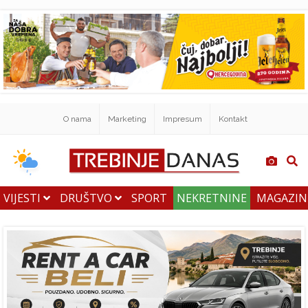
O nama
Marketing
Impresum
Kontakt
VIJESTI
DRUŠTVO
SPORT
NEKRETNINE
MAGAZI