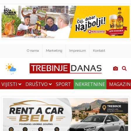
O nama
Marketing
Impresum
Kontakt
VIJESTI
DRUŠTVO
SPORT
NEKRETNINE
MAGAZI