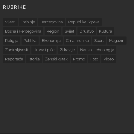
RUBRIKE
Vijesti
Trebinje
Hercegovina
Republika Srpska
Bosna i Hercegovina
Region
Svijet
Društvo
Kultura
Religija
Politika
Ekonomija
Crna hronika
Sport
Magazin
Zanimljivosti
Hrana i piće
Zdravlje
Nauka i tehnologija
Reportaže
Istorija
Ženski kutak
Promo
Foto
Video