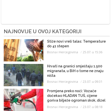
NAJNOVIJE U OVOJ KATEGORIJI
Stiže novi vreli talas: Temperature
do 41 stepen
Bosna i Hercegovina
25.07. u 15:36
Hrvati na granici smještaju 1.500
migranata, u BiH o tome ne znaju
ništa
Bosna i Hercegovina
23.07. u 09:31
Promjena preko noći: Vozače
dočekao HLADAN TUŠ, cijene
goriva bilježe ogroman skok, dizel
uveliko prešao 3,20 KM
Bosna i Hercegovina
23.07. u 08:18