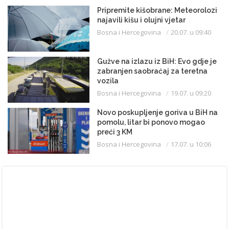
Pripremite kišobrane: Meteorolozi
najavili kišu i olujni vjetar
Bosna i Hercegovina
20.07. u 09:40
Gužve na izlazu iz BiH: Evo gdje je
zabranjen saobraćaj za teretna
vozila
Bosna i Hercegovina
19.07. u 09:20
Novo poskupljenje goriva u BiH na
pomolu, litar bi ponovo mogao
preći 3 KM
Bosna i Hercegovina
17.07. u 10:06