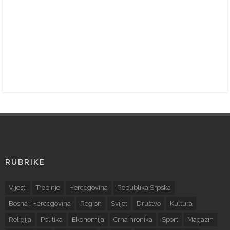
RUBRIKE
Vijesti
Trebinje
Hercegovina
Republika Srpska
Bosna i Hercegovina
Region
Svijet
Društvo
Kultura
Religija
Politika
Ekonomija
Crna hronika
Sport
Magazin