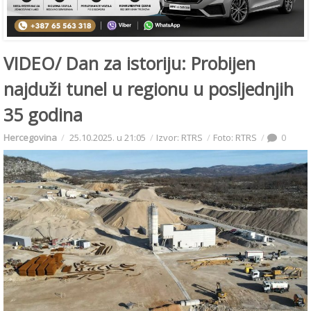
VIDEO/ Dan za istoriju: Probijen
najduži tunel u regionu u posljednjih
35 godina
Hercegovina
25.10.2025. u 21:05
Izvor: RTRS
Foto: RTRS
0