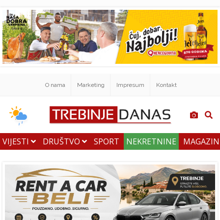
O nama
Marketing
Impresum
Kontakt
VIJESTI
DRUŠTVO
SPORT
NEKRETNINE
MAGAZI