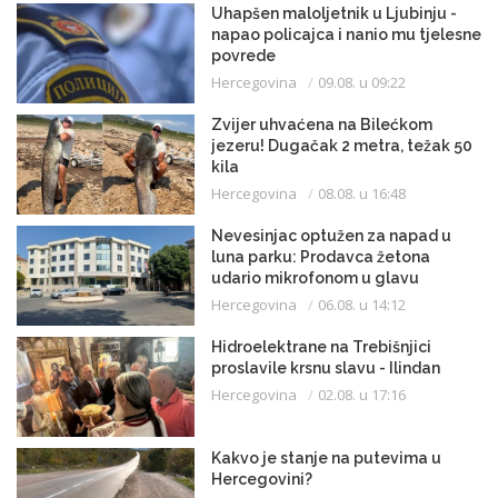
Uhapšen maloljetnik u Ljubinju -
napao policajca i nanio mu tjelesne
povrede
Hercegovina
09.08. u 09:22
Zvijer uhvaćena na Bilećkom
jezeru! Dugačak 2 metra, težak 50
kila
Hercegovina
08.08. u 16:48
Nevesinjac optužen za napad u
luna parku: Prodavca žetona
udario mikrofonom u glavu
Hercegovina
06.08. u 14:12
Hidroelektrane na Trebišnjici
proslavile krsnu slavu - Ilindan
Hercegovina
02.08. u 17:16
Kakvo je stanje na putevima u
Hercegovini?