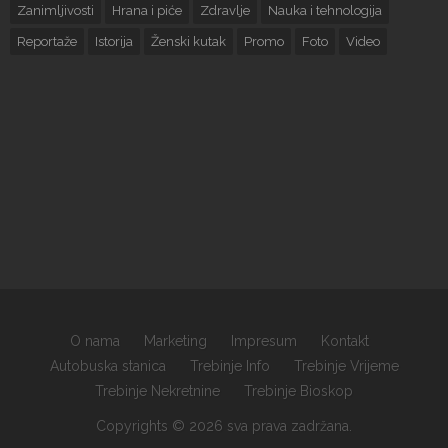
Zanimljivosti
Hrana i piće
Zdravlje
Nauka i tehnologija
Reportaže
Istorija
Ženski kutak
Promo
Foto
Video
O nama
Marketing
Impresum
Kontakt
Autobuska stanica
Trebinje Info
Trebinje Vrijeme
Trebinje Nekretnine
Trebinje Bioskop
Copyrights © 2026 sva prava zadržana.