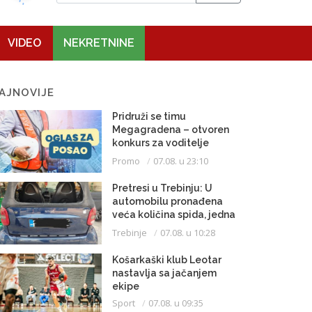
VIDEO
NEKRETNINE
AJNOVIJE
Pridruži se timu
Megagradena – otvoren
konkurs za voditelje
gradilišta
Promo
07.08. u 23:10
Pretresi u Trebinju: U
automobilu pronađena
veća količina spida, jedna
osoba uhapšena
Trebinje
07.08. u 10:28
Košarkaški klub Leotar
nastavlja sa jačanjem
ekipe
Sport
07.08. u 09:35