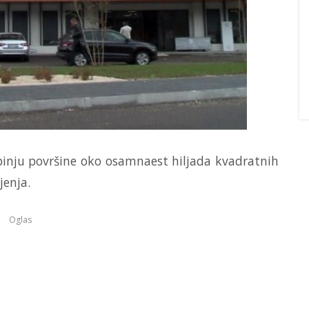
binju površine oko osamnaest hiljada kvadratnih
jenja.
Oglas