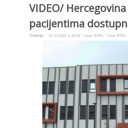
VIDEO/ Hercegovina d
pacijentima dostupn
Trebinje
23.10.2025. u 20:39
Izvor: RTRS
Foto: RTRS