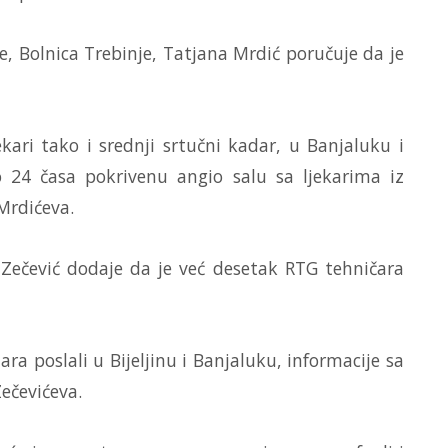
, Bolnica Trebinje, Tatjana Mrdić poručuje da je
ari tako i srednji srtučni kadar, u Banjaluku i
mo 24 časa pokrivenu angio salu sa ljekarima iz
 Mrdićeva.
 Zečević dodaje da je već desetak RTG tehničara
ra poslali u Bijeljinu i Banjaluku, informacije sa
Zečevićeva.