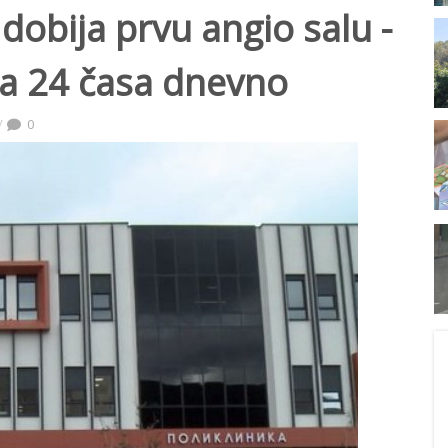
obija prvu angio salu -
a 24 časa dnevno
0