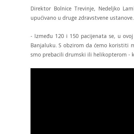
Direktor Bolnice Trevinje, Nedeljko La
upućivano u druge zdravstvene ustanove.
- Između 120 i 150 pacijenata se, u ovoj 
Banjaluku. S obzirom da ćemo koristiti ma
smo prebacili drumski ili helikopterom -