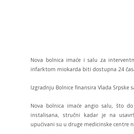
Nova bolnica imaće i salu za intervent
infarktom miokarda biti dostupna 24 čas
Izgradnju Bolnice finansira Vlada Srpske 
Nova bolnica imaće angio salu, što do
instalisana, stručni kadar je na usavr
upućivani su u druge medicinske centre na 