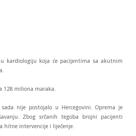
nu kardiologiju koja će pacijentima sa akutnim
a.
sa 128 miliona maraka.
 sada nije postojalo u Hercegovini. Oprema je
šavanju. Zbog srčanih tegoba brojni pacijenti
hitne intervencije i liječenje.