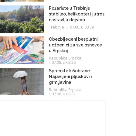
Požarište u Trebinju
stabilno, helikopter i jutros
nastavlja dejstvo
Trebinje
07.08. u 08:39
Obezbijeđeni besplatni
udžbenici za sve osnovce
u Srpskoj
Republika Srpska
07.08. u 08:36
Spremite kišobrane:
Najavljeni pljuskovi i
grmljavina
Republika Srpska
07.08. u 08:32