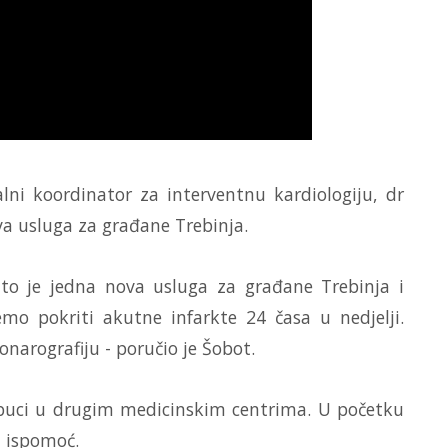
lni koordinator za interventnu kardiologiju, dr
va usluga za građane Trebinja.
, to je jedna nova usluga za građane Trebinja i
o pokriti akutne infarkte 24 časa u nedjelji.
onarografiju - poručio je Šobot.
a obuci u drugim medicinskim centrima. U početku
na ispomoć.