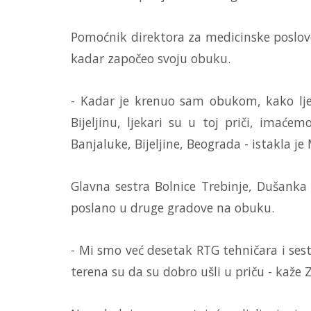
Pomoćnik direktora za medicinske poslove
kadar započeo svoju obuku.
- Kadar je krenuo sam obukom, kako ljek
Bijeljinu, ljekari su u toj priči, imaće
Banjaluke, Bijeljine, Beograda - istakla je
Glavna sestra Bolnice Trebinje, Dušanka
poslano u druge gradove na obuku.
- Mi smo već desetak RTG tehničara i sesta
terena su da su dobro ušli u priču - kaže 