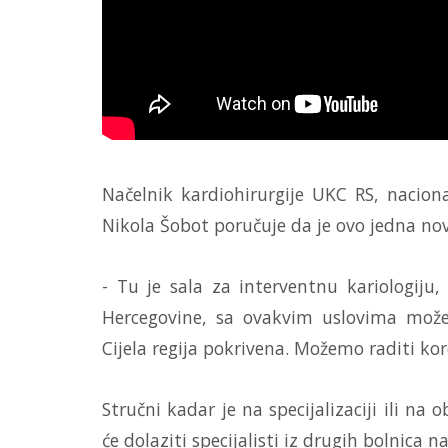
Načelnik kardiohirurgije UKC RS, naciona
Nikola Šobot poručuje da je ovo jedna no
- Tu je sala za interventnu kariologiju
Hercegovine, sa ovakvim uslovima možem
Cijela regija pokrivena. Možemo raditi kor
Stručni kadar je na specijalizaciji ili n
će dolaziti specijalisti iz drugih bolnica 