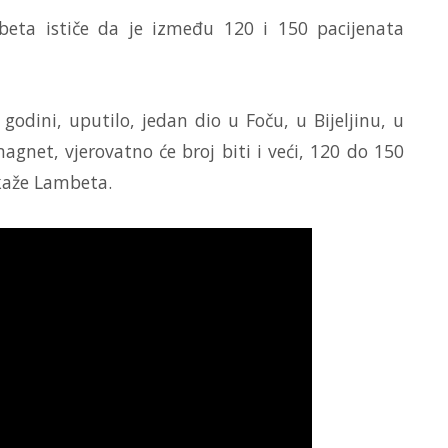
mbeta ističe da je između 120 i 150 pacijenata
godini, uputilo, jedan dio u Foču, u Bijeljinu, u
gnet, vjerovatno će broj biti i veći, 120 do 150
 kaže Lambeta.