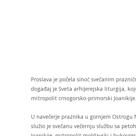
Proslava je počela sinoć svečanim prazni
događaj je Sveta arhijerejska liturgija, k
mitropolit crnogorsko-primorski Joanikije
U navečerje praznika u gornjem Ostrogu N
služio je svečanu večernju službu sa petoh
Joanikije, mitropolit moldavski i bukovins