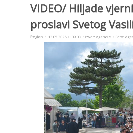
VIDEO/ Hiljade vjern
proslavi Svetog Vasi
Region
12.05.2026. u 09:03
Izvor: Agencije
Foto: Age