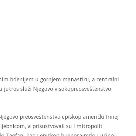
čnim bdenijem u gornjem manastiru, a centralni
oju jutros služi Njegovo visokopreosveštenstvo
.
jegovo preosveštenstvo episkop američki Irinej
ljebnicom, a prisustvovali su i mitropolit
ki Teofan, kao i episkop buenosajreski i južno-