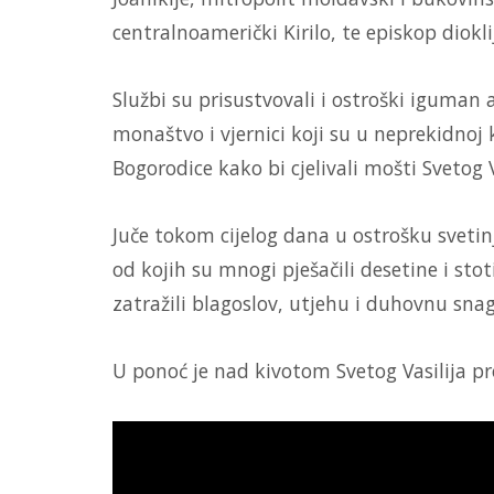
centralnoamerički Kirilo, te episkop dioklij
Službi su prisustvovali i ostroški iguman 
monaštvo i vjernici koji su u neprekidnoj 
Bogorodice kako bi cjelivali mošti Svetog 
Juče tokom cijelog dana u ostrošku svetin
od kojih su mnogi pješačili desetine i stot
zatražili blagoslov, utjehu i duhovnu sna
U ponoć je nad kivotom Svetog Vasilija pr