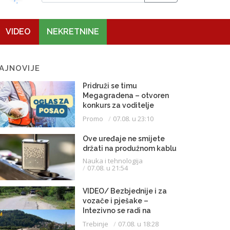
VIDEO
NEKRETNINE
AJNOVIJE
Pridruži se timu
Megagradena – otvoren
konkurs za voditelje
gradilišta
Promo
07.08. u 23:10
Ove uređaje ne smijete
držati na produžnom kablu
Nauka i tehnologija
07.08. u 21:54
VIDEO/ Bezbjednije i za
vozače i pješake –
Intezivno se radi na
proširenju saobraćajnice
Trebinje
07.08. u 18:28