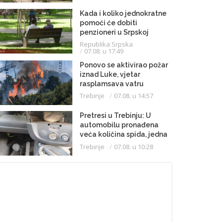
Kada i koliko jednokratne
pomoći će dobiti
penzioneri u Srpskoj
Republika Srpska
07.08. u 17:49
Ponovo se aktivirao požar
iznad Luke, vjetar
rasplamsava vatru
Trebinje
07.08. u 14:57
Pretresi u Trebinju: U
automobilu pronađena
veća količina spida, jedna
osoba uhapšena
Trebinje
07.08. u 10:28