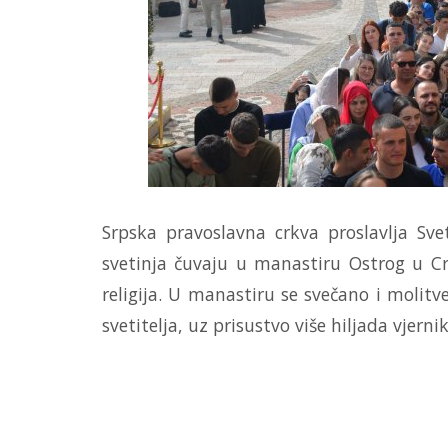
Srpska pravoslavna crkva proslavlja Svet
svetinja čuvaju u manastiru Ostrog u Cr
religija. U manastiru se svečano i molitv
svetitelja, uz prisustvo više hiljada vjern