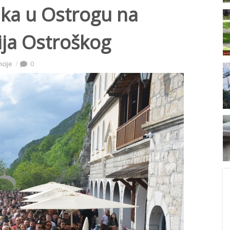
ika u Ostrogu na
lija Ostroškog
ncije
0