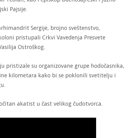
ski Pajsije.
arhimandrit Sergije, brojno sveštenstvo,
koloni pristupali Crkvi Vavedenja Presvete
Vasilija Ostroškog.
ju pristizale su organizovane grupe hodočasnika,
ine kilometara kako bi se poklonili svetitelju i
gu.
očitan akatist u čast velikog čudotvorca.