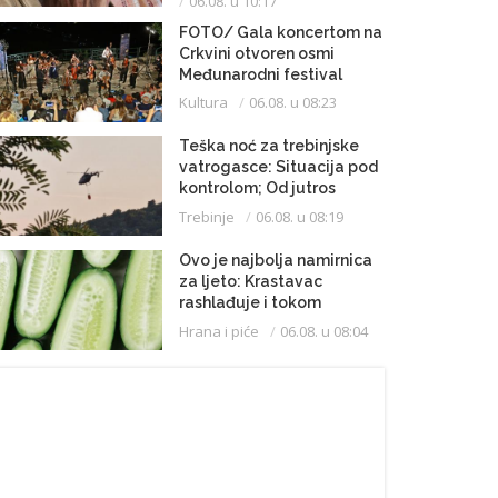
06.08. u 10:17
FOTO/ Gala koncertom na
Crkvini otvoren osmi
Međunarodni festival
klasične muzike
Kultura
06.08. u 08:23
Teška noć za trebinjske
vatrogasce: Situacija pod
kontrolom; Od jutros
dejstvuje helikopter
Trebinje
06.08. u 08:19
Ovo je najbolja namirnica
za ljeto: Krastavac
rashlađuje i tokom
najvrelijih dana
Hrana i piće
06.08. u 08:04