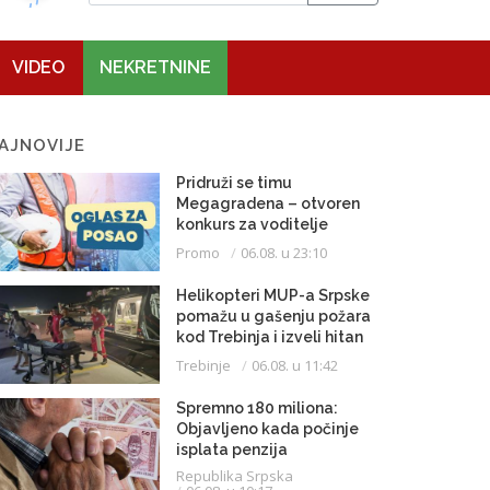
VIDEO
NEKRETNINE
AJNOVIJE
Pridruži se timu
Megagradena – otvoren
konkurs za voditelje
gradilišta
Promo
06.08. u 23:10
Helikopteri MUP-a Srpske
pomažu u gašenju požara
kod Trebinja i izveli hitan
medicinski let do
Trebinje
06.08. u 11:42
Beograda
Spremno 180 miliona:
Objavljeno kada počinje
isplata penzija
Republika Srpska