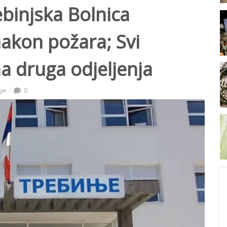
binjska Bolnica
akon požara; Svi
na druga odjeljenja
ije
0