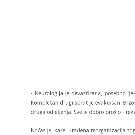
- Neurologija je devastirana, posebno lj
Kompletan drugi sprat je evakuisan. Brzo
druga odjeljenja. Sve je dobro prošlo - re
Noćas je, kaže, urađena reorganizacija tog