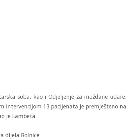
ekarska soba, kao i Odjeljenje za moždane udare.
m intervencijom 13 pacijenata je premješteno na
kao je Lambeta.
a dijela Bolnice.