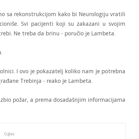
 sa rekonstrukcijom kako bi Neurologiju vratili
oniše. Svi pacijenti koji su zakazani u svojim
trebi. Ne treba da brinu - poručio je Lambeta.
.
lnici. I ovo je pokazatelj koliko nam je potrebna
 građane Trebinja - reako je Lambeta.
u izbio požar, a prema dosadašnjim informacijama
.
Oglas