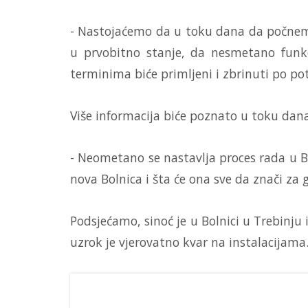
- Nastojaćemo da u toku dana da počnemo
u prvobitno stanje, da nesmetano funkci
terminima biće primljeni i zbrinuti po po
Više informacija biće poznato u toku dana
- Neometano se nastavlja proces rada u Bo
nova Bolnica i šta će ona sve da znači za
Podsjećamo, sinoć je u Bolnici u Trebinj
uzrok je vjerovatno kvar na instalacijama