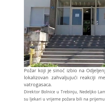
Požar koji je sinoć izbio na Odjeljen
lokalizovan zahvaljujući reakciji m
vatrogasaca.
Direktor Bolnice u Trebinju, Nedeljko L
su ljekari u vrijeme požara bili na prijemu,