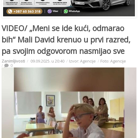
VIDEO/ „Meni se ide kući, odmarao
bih“ Mali David krenuo u prvi razred,
pa svojim odgovorom nasmijao sve
Zanimljivosti
09.09.2025. u 20:40
Izvor: Agencije
Foto: Agencije
0