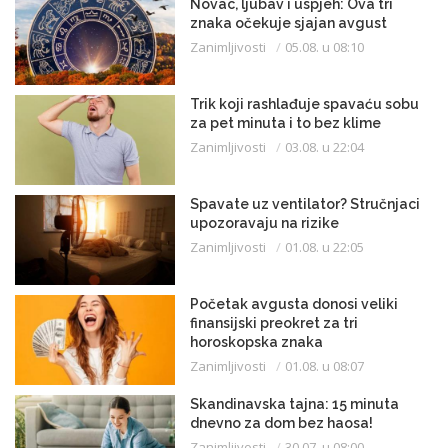
Novac, ljubav i uspjeh: Ova tri
znaka očekuje sjajan avgust
Zanimljivosti
05.08. u 08:10
Trik koji rashlađuje spavaću sobu
za pet minuta i to bez klime
Zanimljivosti
03.08. u 22:04
Spavate uz ventilator? Stručnjaci
upozoravaju na rizike
Zanimljivosti
01.08. u 22:05
Početak avgusta donosi veliki
finansijski preokret za tri
horoskopska znaka
Zanimljivosti
01.08. u 08:07
Skandinavska tajna: 15 minuta
dnevno za dom bez haosa!
Zanimljivosti
30.07. u 08:00