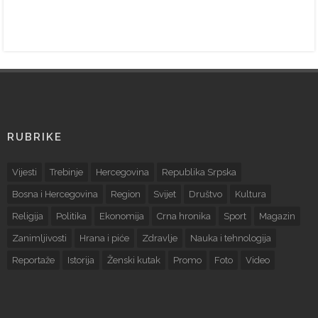
RUBRIKE
Vijesti
Trebinje
Hercegovina
Republika Srpska
Bosna i Hercegovina
Region
Svijet
Društvo
Kultura
Religija
Politika
Ekonomija
Crna hronika
Sport
Magazin
Zanimljivosti
Hrana i piće
Zdravlje
Nauka i tehnologija
Reportaže
Istorija
Ženski kutak
Promo
Foto
Video