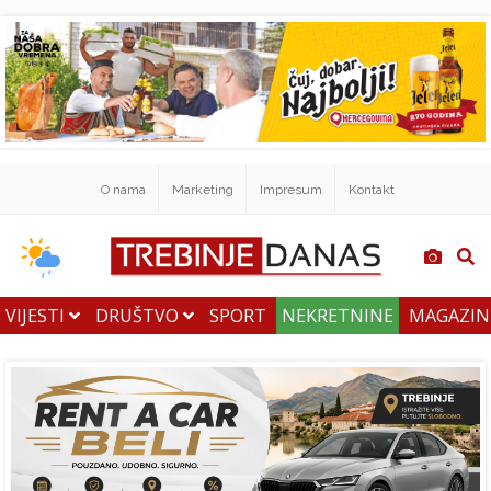
O nama
Marketing
Impresum
Kontakt
VIJESTI
DRUŠTVO
SPORT
NEKRETNINE
MAGAZI