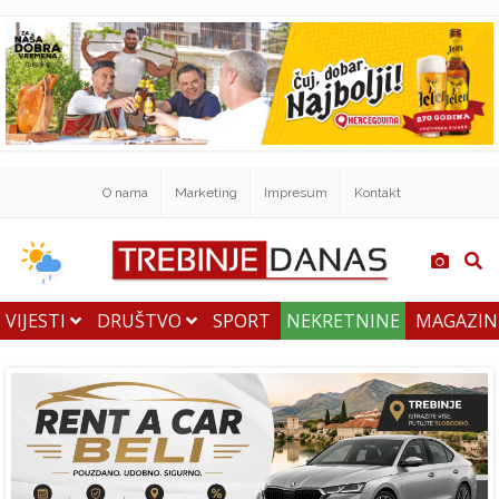
O nama
Marketing
Impresum
Kontakt
VIJESTI
DRUŠTVO
SPORT
NEKRETNINE
MAGAZI