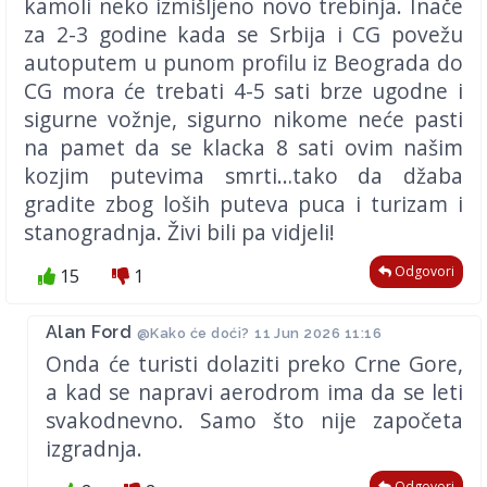
kamoli neko izmišljeno novo trebinja. Inače
za 2-3 godine kada se Srbija i CG povežu
autoputem u punom profilu iz Beograda do
CG mora će trebati 4-5 sati brze ugodne i
sigurne vožnje, sigurno nikome neće pasti
na pamet da se klacka 8 sati ovim našim
kozjim putevima smrti…tako da džaba
gradite zbog loših puteva puca i turizam i
stanogradnja. Živi bili pa vidjeli!
Odgovori
15
1
Alan Ford
@Kako će doći?
11 Jun 2026 11:16
Onda će turisti dolaziti preko Crne Gore,
a kad se napravi aerodrom ima da se leti
svakodnevno. Samo što nije započeta
izgradnja.
Odgovori