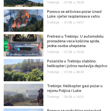
Trebinje
07.08. u 18:28
Ponovo se aktivirao požar iznad
Luke, vjetar rasplamsava vatru
Trebinje
07.08. u 14:57
Pretresi u Trebinju: U automobilu
pronađena veća količina spida,
jedna osoba uhapšena
Trebinje
07.08. u 10:28
Požarište u Trebinju stabilno,
helikopter i jutros nastavlja dejstvo
Trebinje
07.08. u 08:39
Trebinje: Helikopter gasi požar u
rejonu Poljica i Luke
Trebinje
06.08. u 16:53
Ponovo se razbuktao požar kod