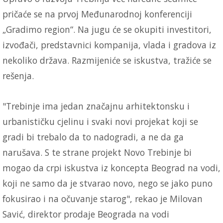
pričaće se na prvoj Međunarodnoj konferenciji
„Gradimo region“. Na jugu će se okupiti investitori,
izvođači, predstavnici kompanija, vlada i gradova iz
nekoliko država. Razmijeniće se iskustva, tražiće se
rešenja.
"Trebinje ima jedan značajnu arhitektonsku i
urbanističku cjelinu i svaki novi projekat koji se
gradi bi trebalo da to nadogradi, a ne da ga
narušava. S te strane projekt Novo Trebinje bi
mogao da crpi iskustva iz koncepta Beograd na vodi,
koji ne samo da je stvarao novo, nego se jako puno
fokusirao i na očuvanje starog", rekao je Milovan
Savić, direktor prodaje Beograda na vodi