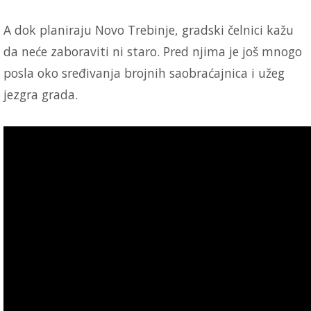
A dok planiraju Novo Trebinje, gradski čelnici kažu
da neće zaboraviti ni staro. Pred njima je još mnogo
posla oko sređivanja brojnih saobraćajnica i užeg
jezgra grada.