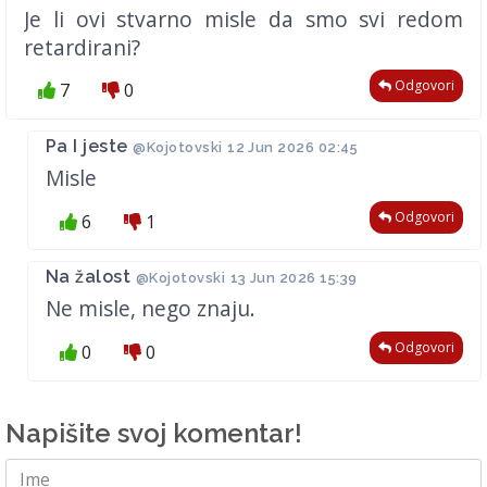
Je li ovi stvarno misle da smo svi redom
retardirani?
Odgovori
7
0
Pa I jeste
@Kojotovski
12 Jun 2026 02:45
Misle
Odgovori
6
1
Na žalost
@Kojotovski
13 Jun 2026 15:39
Ne misle, nego znaju.
Odgovori
0
0
Napišite svoj komentar!