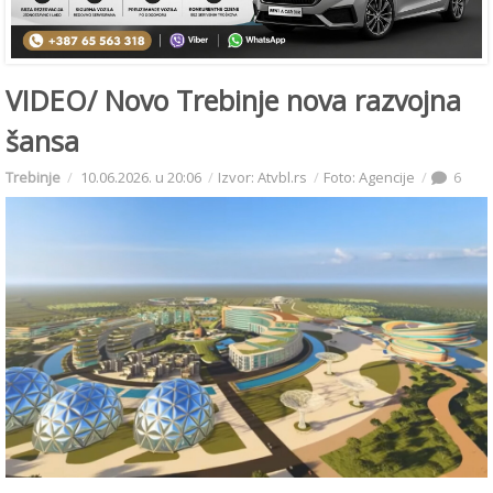
VIDEO/ Novo Trebinje nova razvojna
šansa
Trebinje
10.06.2026. u 20:06
Izvor: Atvbl.rs
Foto: Agencije
6