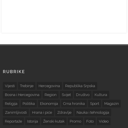
RUBRIKE
Vijesti
Trebinje
Hercegovina
Republika Srpska
Bosna i Hercegovina
Region
Svijet
Društvo
Kultura
Religija
Politika
Ekonomija
Crna hronika
Sport
Magazin
Zanimljivosti
Hrana i piće
Zdravlje
Nauka i tehnologija
Reportaže
Istorija
Ženski kutak
Promo
Foto
Video