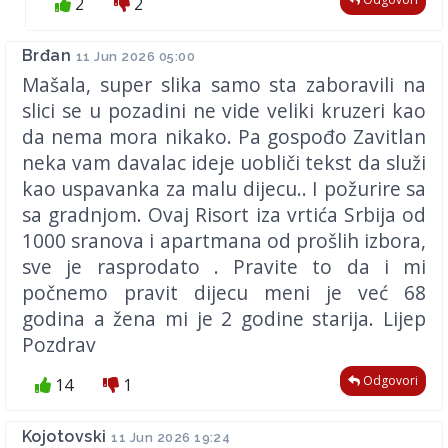
2
2
Brđan
11 Jun 2026 05:00
Mašala, super slika samo sta zaboravili na
slici se u pozadini ne vide veliki kruzeri kao
da nema mora nikako. Pa gospođo Zavitlan
neka vam davalac ideje uobliči tekst da služi
kao uspavanka za malu dijecu.. I požurire sa
sa gradnjom. Ovaj Risort iza vrtića Srbija od
1000 sranova i apartmana od prošlih izbora,
sve je rasprodato . Pravite to da i mi
počnemo pravit dijecu meni je već 68
godina a žena mi je 2 godine starija. Lijep
Pozdrav
Odgovori
14
1
Kojotovski
11 Jun 2026 19:24