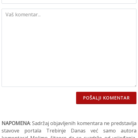
POŠALJI KOMENTAR
NAPOMENA
: Sadržaj objavljenih komentara ne predstavlja
stavove portala Trebinje Danas već samo autora
komentara! Molimo čitaoce da se suzdrže od vrijeđanja,