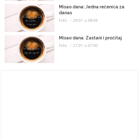
Misao dana: Jedna rečenica za
danas
Foto
28.01. u 08:04
Misao dana: Zastani i pročitaj
Foto
27.01. u 07:00