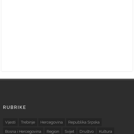
RUBRIKE
Vijesti
Trebinje
Hercegovina
Republika Srpska
Bosna i Hercegovina
Region
Svijet
Društvo
Kultura