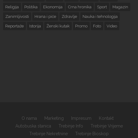
Religija
Politika
Ekonomija
Crna hronika
Sport
Magazin
Zanimljivosti
Hrana i piće
Zdravlje
Nauka i tehnologija
Reportaže
Istorija
Ženski kutak
Promo
Foto
Video
O nama
Marketing
Impresum
Kontakt
Autobuska stanica
Trebinje Info
Trebinje Vrijeme
Trebinje Nekretnine
Trebinje Bioskop