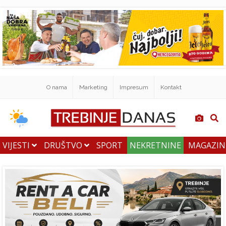
O nama
Marketing
Impresum
Kontakt
VIJESTI
DRUŠTVO
SPORT
NEKRETNINE
MAGAZI