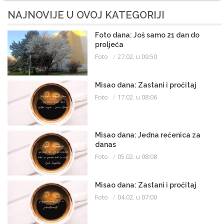
NAJNOVIJE U OVOJ KATEGORIJI
Foto dana: Još samo 21 dan do
proljeća
Foto
27.02. u 09:50
Misao dana: Zastani i pročitaj
Foto
17.02. u 08:06
Misao dana: Jedna rečenica za
danas
Foto
05.02. u 08:08
Misao dana: Zastani i pročitaj
Foto
04.02. u 07:00