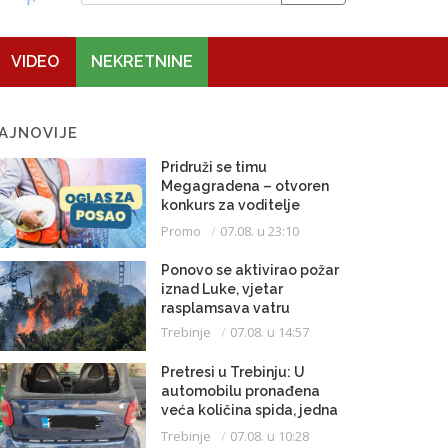
VIDEO
NEKRETNINE
AJNOVIJE
Pridruži se timu
Megagradena – otvoren
konkurs za voditelje
gradilišta
Promo
07.08. u 23:10
Ponovo se aktivirao požar
iznad Luke, vjetar
rasplamsava vatru
Trebinje
07.08. u 14:57
Pretresi u Trebinju: U
automobilu pronađena
veća količina spida, jedna
osoba uhapšena
Trebinje
07.08. u 10:28