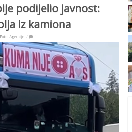
je podijelio javnost:
olja iz kamiona
Foto: Agencije
1