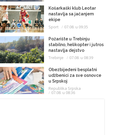
Košarkaški klub Leotar
nastavlja sa jačanjem
ekipe
Sport
07.08. u 09:35
Požarište u Trebinju
stabilno, helikopter i jutros
nastavlja dejstvo
Trebinje
07.08. u 08:39
Obezbijeđeni besplatni
udžbenici za sve osnovce
u Srpskoj
Republika Srpska
07.08. u 08:36