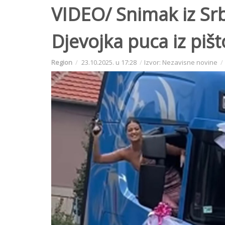
VIDEO/ Snimak iz Srbi
Djevojka puca iz pišt
Region
23.10.2025. u 17:28
Izvor: Nezavisne novine