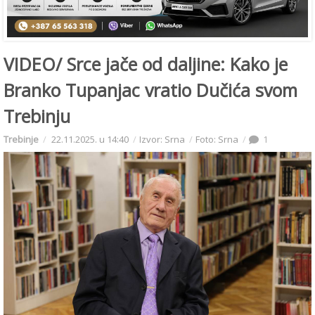
VIDEO/ Srce jače od daljine: Kako je
Branko Tupanjac vratio Dučića svom
Trebinju
Trebinje
22.11.2025. u 14:40
Izvor: Srna
Foto: Srna
1