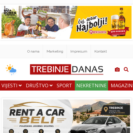
O nama
Marketing
Impresum
Kontakt
VIJESTI
DRUŠTVO
SPORT
NEKRETNINE
MAGAZI