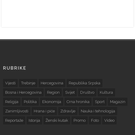
RUBRIKE
Vijesti
Trebinje
Hercegovina
Republika Srpska
Bosna i Hercegovina
Region
Svijet
Društvo
Kultura
Religija
Politika
Ekonomija
Crna hronika
Sport
Magazin
Zanimljivosti
Hrana i piće
Zdravlje
Nauka i tehnologija
Reportaže
Istorija
Ženski kutak
Promo
Foto
Video