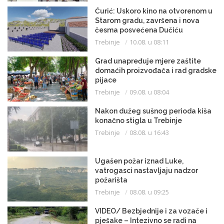
Ćurić: Uskoro kino na otvorenom u
Starom gradu, završena i nova
česma posvećena Dučiću
Trebinje
10.08. u 08:11
Grad unapređuje mjere zaštite
domaćih proizvođača i rad gradske
pijace
Trebinje
09.08. u 08:04
Nakon dužeg sušnog perioda kiša
konačno stigla u Trebinje
Trebinje
08.08. u 16:43
Ugašen požar iznad Luke,
vatrogasci nastavljaju nadzor
požarišta
Trebinje
08.08. u 09:25
VIDEO/ Bezbjednije i za vozače i
pješake – Intezivno se radi na