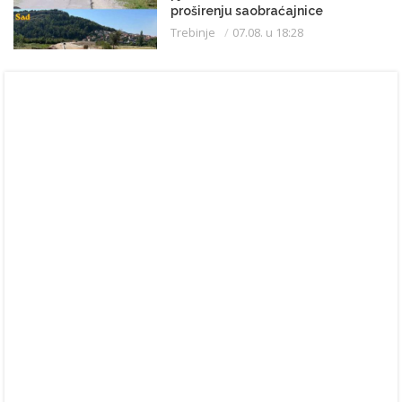
proširenju saobraćajnice
Trebinje
07.08. u 18:28