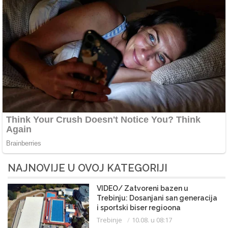
NAJNOVIJE U OVOJ KATEGORIJI
VIDEO/ Zatvoreni bazen u
Trebinju: Dosanjani san generacija
i sportski biser regioona
Trebinje
10.08. u 08:17