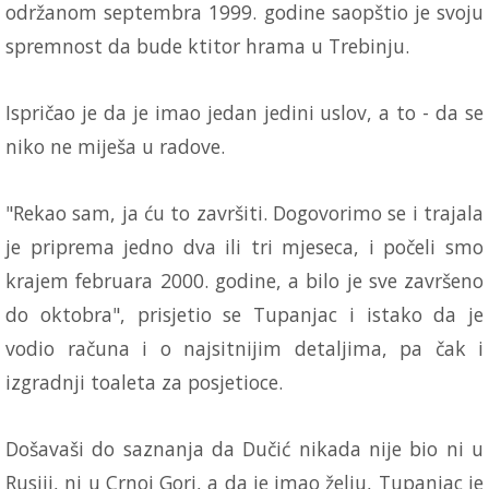
održanom septembra 1999. godine saopštio je svoju
spremnost da bude ktitor hrama u Trebinju.
Ispričao je da je imao jedan jedini uslov, a to - da se
niko ne miješa u radove.
"Rekao sam, ja ću to završiti. Dogovorimo se i trajala
je priprema jedno dva ili tri mjeseca, i počeli smo
krajem februara 2000. godine, a bilo je sve završeno
do oktobra", prisjetio se Tupanjac i istako da je
vodio računa i o najsitnijim detaljima, pa čak i
izgradnji toaleta za posjetioce.
Došavaši do saznanja da Dučić nikada nije bio ni u
Rusiji, ni u Crnoj Gori, a da je imao želju, Tupanjac je