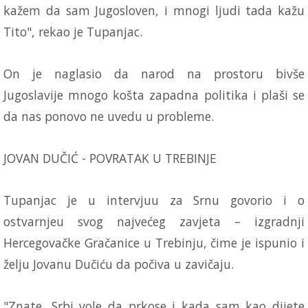
kažem da sam Jugosloven, i mnogi ljudi tada kažu
Tito", rekao je Tupanjac.
On je naglasio da narod na prostoru bivše
Jugoslavije mnogo košta zapadna politika i plaši se
da nas ponovo ne uvedu u probleme.
JOVAN DUČIĆ - POVRATAK U TREBINJE
Tupanjac je u intervjuu za Srnu govorio i o
ostvarnjeu svog najvećeg zavjeta – izgradnji
Hercegovačke Gračanice u Trebinju, čime je ispunio i
želju Jovanu Dučiću da počiva u zavičaju.
"Znate, Srbi vole da prkose i kada sam kao dijete