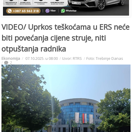
VIDEO/ Uprkos teškoćama u ERS neće
biti povećanja cijene struje, niti
otpuštanja radnika
Ekonomija
07.10.2025. u 08:00
Izvor: RTRS
Foto: Trebinje Danas
2