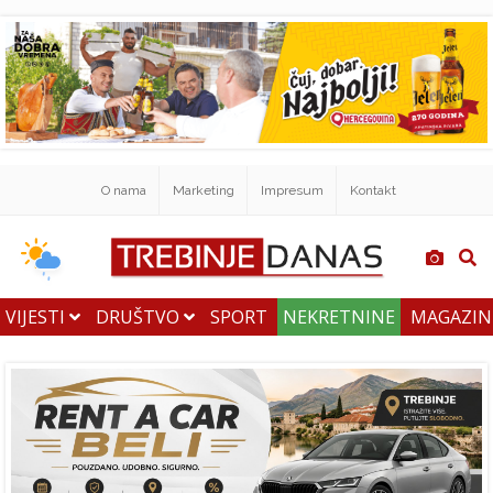
O nama
Marketing
Impresum
Kontakt
VIJESTI
DRUŠTVO
SPORT
NEKRETNINE
MAGAZI