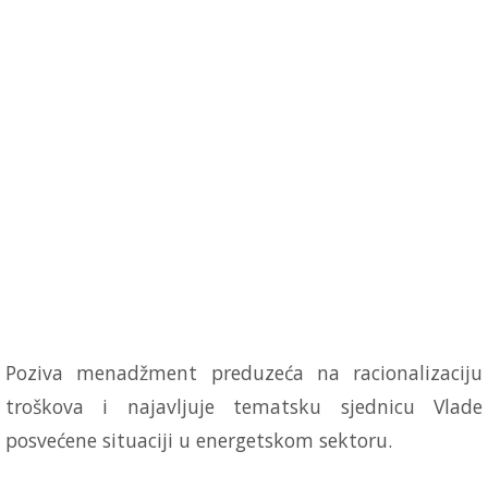
Poziva menadžment preduzeća na racionalizaciju
troškova i najavljuje tematsku sjednicu Vlade
posvećene situaciji u energetskom sektoru.