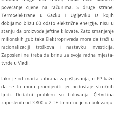
povećanje cijene na računima. S druge strane,
Termoelektrane u Gacku i Ugljeviku iz kojih
dobijamo blizu 60 odsto električne energije, nisu u
stanju da proizvode jeftine kilovate. Zato smanjenje
milionskih gubitaka Elektroprivreda mora da traži u
racionalizaciji troškova i nastavku investicija.
Zaposleni ne treba da brinu za svoja radna mjesta-
tvrde u Vladi.
Iako je od marta zabrana zapošljavanja, u EP kažu
da se to mora promijeniti jer nedostaje stručnih
ljudi. Dodatni problem su bolovanja. Četvrtina
zaposlenih od 3.800 u 2 TE trenutno je na bolovanju.