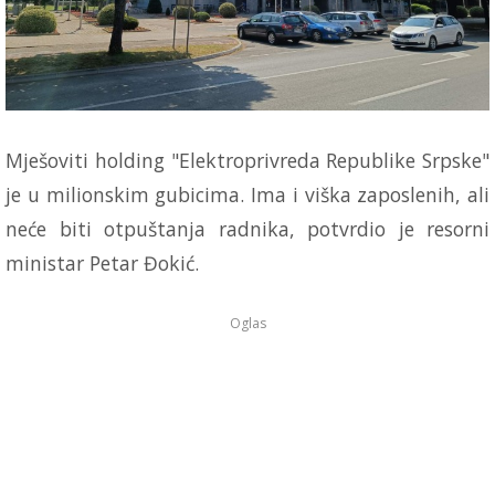
Mješoviti holding "Elektroprivreda Republike Srpske"
je u milionskim gubicima. Ima i viška zaposlenih, ali
neće biti otpuštanja radnika, potvrdio je resorni
ministar Petar Đokić.
Oglas