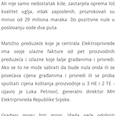
Ali nije samo nedostatak kiše, zastarjela oprema loš
kvalitet uglja, višak zaposlenih, prozrokovali su
minus od 29 miliona maraka. Do pozitivne nule u
poslovanju vode dva puta.
Matično preduzeće koje je centrala Elektroprivrede
ima svoje ulazne fakture od pet proizvodnih
preduzeća i izlazne koje šalje građanima i privredi.
Ako se to ne može sabrati da bude nula onda ili se
povećava cijena građanima i privredi ili se proba
spuštati cijena koštanja proizvodnje u 3 HE i 2 TE -
izjavio je Luka Petrović, generalni direktor MH
Elektrprivreda Republike Srpske.
Građani mogu biti mirni, Vlada neće odobriti