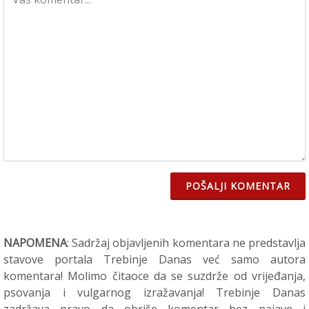
POŠALJI KOMENTAR
NAPOMENA
: Sadržaj objavljenih komentara ne predstavlja
stavove portala Trebinje Danas već samo autora
komentara! Molimo čitaoce da se suzdrže od vrijeđanja,
psovanja i vulgarnog izražavanja! Trebinje Danas
zadržava pravo da obriše komentar bez najave i