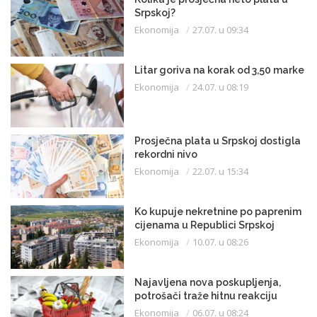
Srpskoj?
Ekonomija
27.07. u 09:34
Litar goriva na korak od 3,50 marke
Ekonomija
24.07. u 08:19
Prosječna plata u Srpskoj dostigla
rekordni nivo
Ekonomija
22.07. u 15:34
Ko kupuje nekretnine po paprenim
cijenama u Republici Srpskoj
Ekonomija
10.07. u 08:26
Najavljena nova poskupljenja,
potrošači traže hitnu reakciju
Ekonomija
06.07. u 08:24