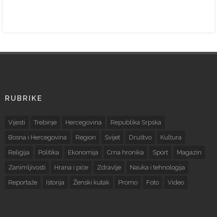
RUBRIKE
Vijesti
Trebinje
Hercegovina
Republika Srpska
Bosna i Hercegovina
Region
Svijet
Društvo
Kultura
Religija
Politika
Ekonomija
Crna hronika
Sport
Magazin
Zanimljivosti
Hrana i piće
Zdravlje
Nauka i tehnologija
Reportaže
Istorija
Ženski kutak
Promo
Foto
Video