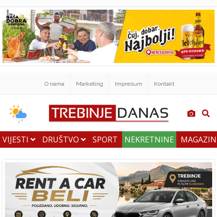
O nama
Marketing
Impresum
Kontakt
VIJESTI
DRUŠTVO
SPORT
NEKRETNINE
MAGAZI