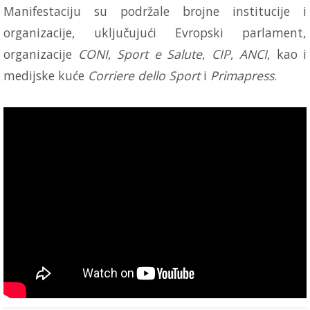
Manifestaciju su podržale brojne institucije i
organizacije, uključujući Evropski parlament,
organizacije
CONI
,
Sport e Salute
,
CIP
,
ANCI
, kao i
medijske kuće
Corriere dello Sport
i
Primapress
.