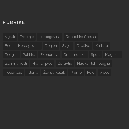
RUBRIKE
Vijesti
Trebinje
Hercegovina
Republika Srpska
Bosna i Hercegovina
Region
Svijet
Društvo
Kultura
Religija
Politika
Ekonomija
Crna hronika
Sport
Magazin
Zanimljivosti
Hrana i piće
Zdravlje
Nauka i tehnologija
Reportaže
Istorija
Ženski kutak
Promo
Foto
Video