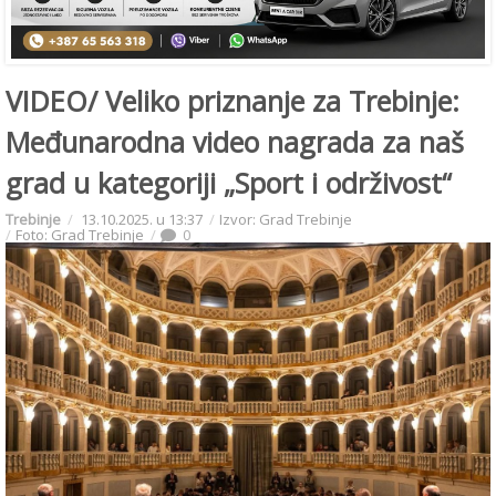
VIDEO/ Veliko priznanje za Trebinje:
Međunarodna video nagrada za naš
grad u kategoriji „Sport i održivost“
Trebinje
13.10.2025. u 13:37
Izvor: Grad Trebinje
Foto: Grad Trebinje
0