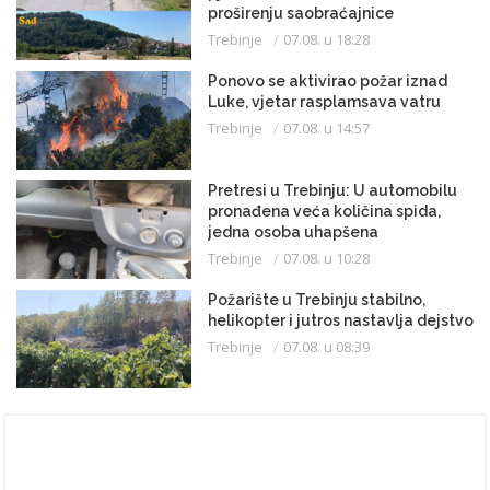
proširenju saobraćajnice
Trebinje
07.08. u 18:28
Ponovo se aktivirao požar iznad
Luke, vjetar rasplamsava vatru
Trebinje
07.08. u 14:57
Pretresi u Trebinju: U automobilu
pronađena veća količina spida,
jedna osoba uhapšena
Trebinje
07.08. u 10:28
Požarište u Trebinju stabilno,
helikopter i jutros nastavlja dejstvo
Trebinje
07.08. u 08:39