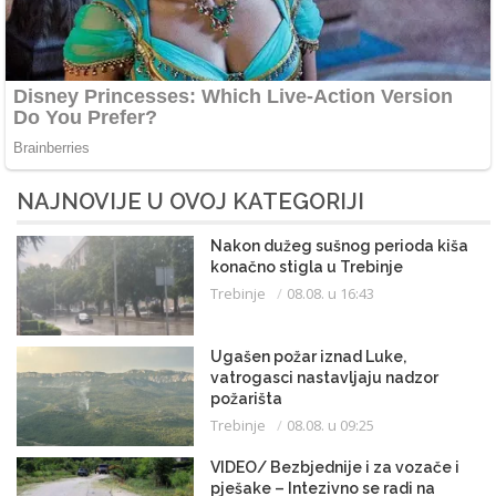
NAJNOVIJE U OVOJ KATEGORIJI
Nakon dužeg sušnog perioda kiša
konačno stigla u Trebinje
Trebinje
08.08. u 16:43
Ugašen požar iznad Luke,
vatrogasci nastavljaju nadzor
požarišta
Trebinje
08.08. u 09:25
VIDEO/ Bezbjednije i za vozače i
pješake – Intezivno se radi na