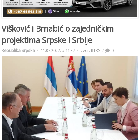
Višković i Brnabić o zajedničkim
projektima Srpske i Srbije
Republika Srpska
11.07.2022. u 11:37
Izvor: RTRS
0