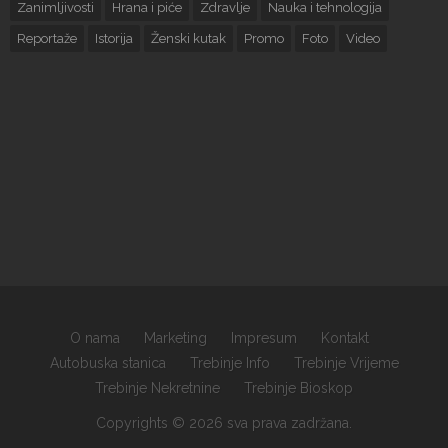
Zanimljivosti
Hrana i piće
Zdravlje
Nauka i tehnologija
Reportaže
Istorija
Ženski kutak
Promo
Foto
Video
O nama
Marketing
Impresum
Kontakt
Autobuska stanica
Trebinje Info
Trebinje Vrijeme
Trebinje Nekretnine
Trebinje Bioskop
Copyrights © 2026 sva prava zadržana.