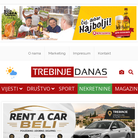
O nama
Marketing
Impresum
Kontakt
VIJESTI
DRUŠTVO
SPORT
NEKRETNINE
MAGAZI