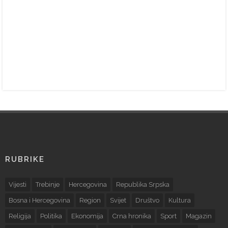
RUBRIKE
Vijesti
Trebinje
Hercegovina
Republika Srpska
Bosna i Hercegovina
Region
Svijet
Društvo
Kultura
Religija
Politika
Ekonomija
Crna hronika
Sport
Magazin