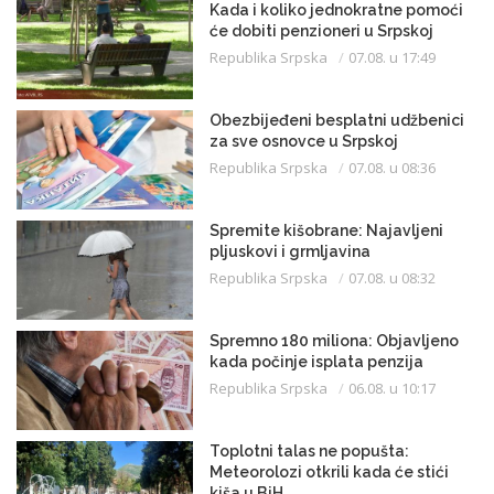
Kada i koliko jednokratne pomoći
će dobiti penzioneri u Srpskoj
Republika Srpska
07.08. u 17:49
Obezbijeđeni besplatni udžbenici
za sve osnovce u Srpskoj
Republika Srpska
07.08. u 08:36
Spremite kišobrane: Najavljeni
pljuskovi i grmljavina
Republika Srpska
07.08. u 08:32
Spremno 180 miliona: Objavljeno
kada počinje isplata penzija
Republika Srpska
06.08. u 10:17
Toplotni talas ne popušta:
Meteorolozi otkrili kada će stići
kiša u BiH