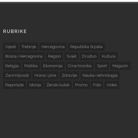
RUBRIKE
Vijesti
Trebinje
Hercegovina
Republika Srpska
Bosna i Hercegovina
Region
Svijet
Društvo
Kultura
Religija
Politika
Ekonomija
Crna hronika
Sport
Magazin
Zanimljivosti
Hrana i piće
Zdravlje
Nauka i tehnologija
Reportaže
Istorija
Ženski kutak
Promo
Foto
Video