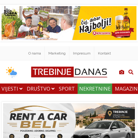
O nama
Marketing
Impresum
Kontakt
VIJESTI
DRUŠTVO
SPORT
NEKRETNINE
MAGAZI