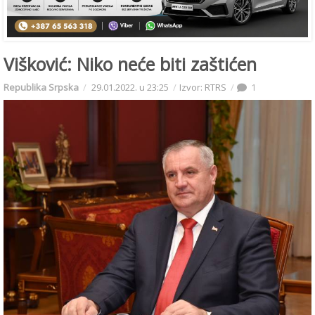
Višković: Niko neće biti zaštićen
Republika Srpska
29.01.2022. u 23:25
Izvor: RTRS
1