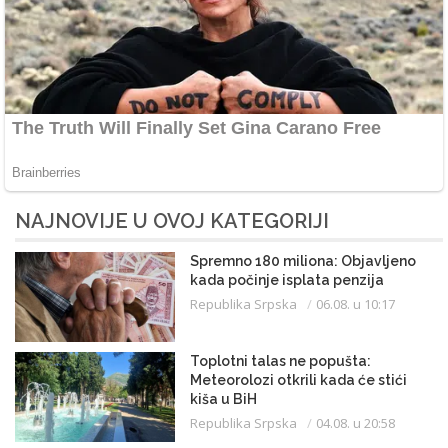
NAJNOVIJE U OVOJ KATEGORIJI
Spremno 180 miliona: Objavljeno
kada počinje isplata penzija
Republika Srpska
06.08. u 10:17
Toplotni talas ne popušta:
Meteorolozi otkrili kada će stići
kiša u BiH
Republika Srpska
04.08. u 20:58