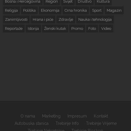
Bosna i Hercegovina
Region
Svijet
Društvo
Kultura
Religija
Politika
Ekonomija
Crna hronika
Sport
Magazin
Zanimljivosti
Hrana i piće
Zdravlje
Nauka i tehnologija
Reportaže
Istorija
Ženski kutak
Promo
Foto
Video
O nama
Marketing
Impresum
Kontakt
Autobuska stanica
Trebinje Info
Trebinje Vrijeme
Trebinje Nekretnine
Trebinje Bioskop