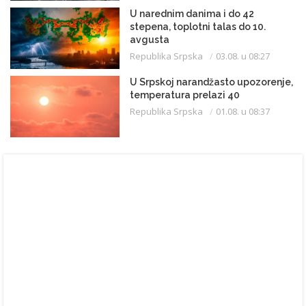
U narednim danima i do 42
stepena, toplotni talas do 10.
avgusta
Republika Srpska
03.08. u 08:27
U Srpskoj narandžasto upozorenje,
temperatura prelazi 40
Republika Srpska
01.08. u 08:37