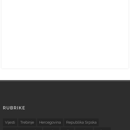
RUBRIKE
Vijesti
Trebinje
Hercegovina
Republika Srpska