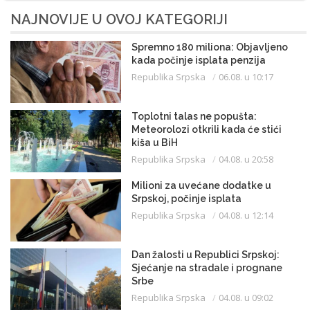
NAJNOVIJE U OVOJ KATEGORIJI
Spremno 180 miliona: Objavljeno
kada počinje isplata penzija
Republika Srpska
06.08. u 10:17
Toplotni talas ne popušta:
Meteorolozi otkrili kada će stići
kiša u BiH
Republika Srpska
04.08. u 20:58
Milioni za uvećane dodatke u
Srpskoj, počinje isplata
Republika Srpska
04.08. u 12:14
Dan žalosti u Republici Srpskoj:
Sjećanje na stradale i prognane
Srbe
Republika Srpska
04.08. u 09:02