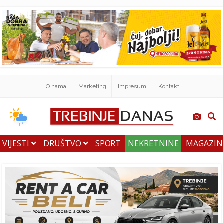
O nama
Marketing
Impresum
Kontakt
VIJESTI
DRUŠTVO
SPORT
NEKRETNINE
MAGAZI