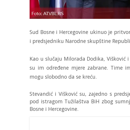
Sud Bosne i Hercegovine ukinuo je pritvo
i predsjedniku Narodne skupštine Republ
Kao u slučaju Milorada Dodika, Višković i
su im određene mjere zabrane. Time im 
mogu slobodno da se kreću.
Stevandić i Višković su, zajedno s pre
pod istragom Tužilaštva BiH zbog sumnj
Bosne i Hercegovine.