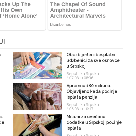
JI
e
Obezbijeđeni besplatni
udžbenici za sve osnovce
u Srpskoj
Republika Srpska
07.08. u 08:36
Spremno 180 miliona:
Objavljeno kada počinje
isplata penzija
Republika Srpska
06.08. u 10:17
a:
Milioni za uvećane
 će
dodatke u Srpskoj, počinje
isplata
Republika Srpska