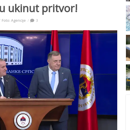
u ukinut pritvor!
Foto: Agencije
3