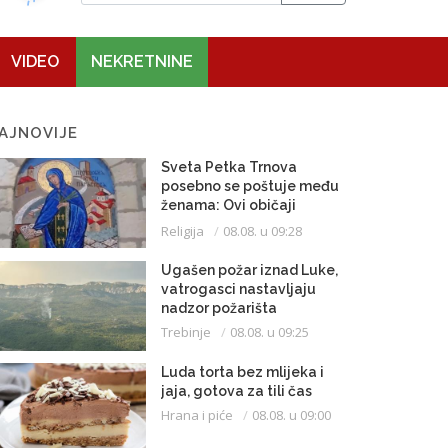
VIDEO
NEKRETNINE
AJNOVIJE
Sveta Petka Trnova
posebno se poštuje među
ženama: Ovi običaji
vijekovima se čuvaju
Religija
08.08. u 09:28
Ugašen požar iznad Luke,
vatrogasci nastavljaju
nadzor požarišta
Trebinje
08.08. u 09:25
Luda torta bez mlijeka i
jaja, gotova za tili čas
Hrana i piće
08.08. u 09:00