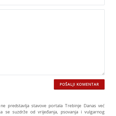
POŠALJI KOMENTAR
 ne predstavlja stavove portala Trebinje Danas već
 se suzdrže od vrijeđanja, psovanja i vulgarnog