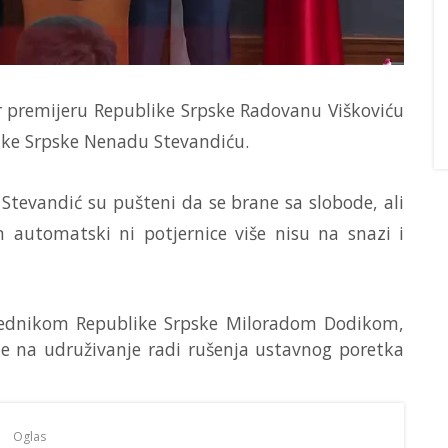
r premijeru Republike Srpske Radovanu Viškoviću
ike Srpske Nenadu Stevandiću.
 Stevandić su pušteni da se brane sa slobode, ali
automatski ni potjernice više nisu na snazi i
dsjednikom Republike Srpske Miloradom Dodikom,
e na udruživanje radi rušenja ustavnog poretka
Oglas