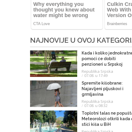
NAJNOVIJE U OVOJ KATEGORI
Kada i koliko jednokratn
pomoći će dobiti
penzioneri u Srpskoj
Republika Srpska
07.08. u 17:49
Spremite kišobrane:
Najavljeni pljuskovi i
grmljavina
Republika Srpska
07.08. u 08:32
Toplotni talas ne popušt
Meteorolozi otkrili kada
stići kiša u BiH
Republika Srpska