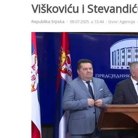
Viškoviću i Stevandić
Republika Srpska
09.07.2025. u 13:44
Izvor: Agencije