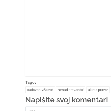
Tagovi:
Radovan Višković
Nenad Stevandić
ukinut pritvor
Napišite svoj komentar!