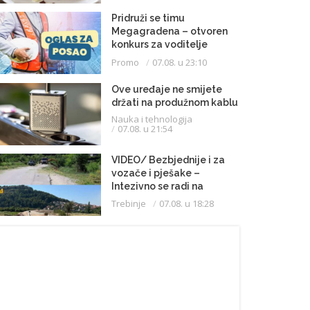
Pridruži se timu
Megagradena – otvoren
konkurs za voditelje
gradilišta
Promo
07.08. u 23:10
Ove uređaje ne smijete
držati na produžnom kablu
Nauka i tehnologija
07.08. u 21:54
VIDEO/ Bezbjednije i za
vozače i pješake –
Intezivno se radi na
proširenju saobraćajnice
Trebinje
07.08. u 18:28