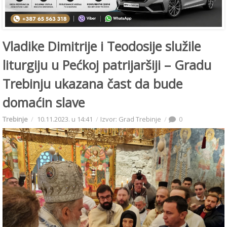
Vladike Dimitrije i Teodosije služile
liturgiju u Pećkoj patrijaršiji – Gradu
Trebinju ukazana čast da bude
domaćin slave
Trebinje
10.11.2023. u 14:41
Izvor: Grad Trebinje
0