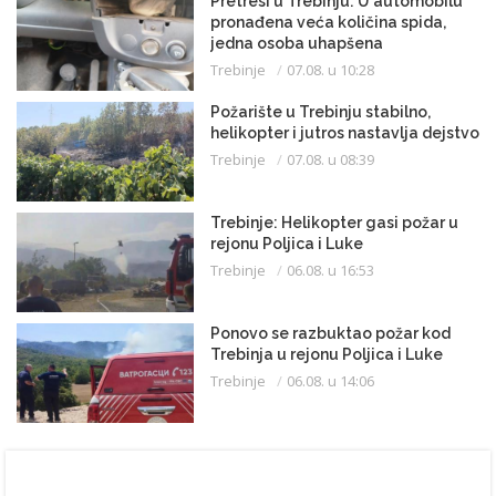
Pretresi u Trebinju: U automobilu
pronađena veća količina spida,
jedna osoba uhapšena
Trebinje
07.08. u 10:28
Požarište u Trebinju stabilno,
helikopter i jutros nastavlja dejstvo
Trebinje
07.08. u 08:39
Trebinje: Helikopter gasi požar u
rejonu Poljica i Luke
Trebinje
06.08. u 16:53
Ponovo se razbuktao požar kod
Trebinja u rejonu Poljica i Luke
Trebinje
06.08. u 14:06