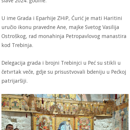
slave 2024. godine.
U ime Grada i Eparhije ZHiP, Ćurić je mati Haritini
uručio ikonu pravedne Ane, majke Svetog Vasilija
Ostroškog, rad monahinja Petropavlovog manastira
kod Trebinja.
Delegacija grada i brojni Trebinjci u Peć su stikli u
četvrtak veče, gdje su prisustvovali bdeniju u Pećkoj
patrijaršiji.