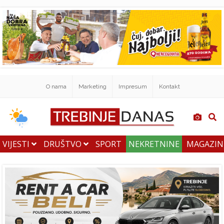
O nama
Marketing
Impresum
Kontakt
VIJESTI
DRUŠTVO
SPORT
NEKRETNINE
MAGAZI