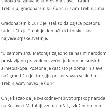
Vladika se zahvalio kumovima slave – Gradu
Trebinju, gradonačelniku Ćuriću i svim Trebinjcima.
Gradonačelnik Ćurić je istakao da osjeća posebnu
radost što je Trebinje domaćin ktitorske slave
najveće srpske svetinje.
“U samom srcu Metohije zajedno sa našim narodom
proslavljano praznik posvećen jednom od srpskih
arhiepiskopa. Posebna je čast što je domaćin slave
naš grad i što je liturgiju prisustvovao veliki broj
Trebinjaca”, naveo je Ćurić.
On je kazao da je svakodnevni život srpskog naroda
na Kosovu i Metohiji veoma težak, izložen brojnim