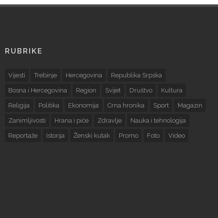
RUBRIKE
Vijesti
Trebinje
Hercegovina
Republika Srpska
Bosna i Hercegovina
Region
Svijet
Društvo
Kultura
Religija
Politika
Ekonomija
Crna hronika
Sport
Magazin
Zanimljivosti
Hrana i piće
Zdravlje
Nauka i tehnologija
Reportaže
Istorija
Ženski kutak
Promo
Foto
Video