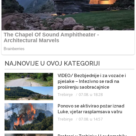
NAJNOVIJE U OVOJ KATEGORIJI
VIDEO/ Bezbjednije i za vozače i
pješake – Intezivno se radi na
proširenju saobraćajnice
Trebinje
07.08. u 18:28
Ponovo se aktivirao požar iznad
Luke, vjetar rasplamsava vatru
Trebinje
07.08. u 14:57