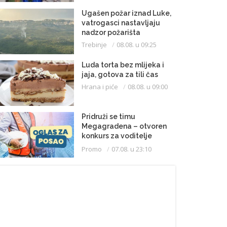
Ugašen požar iznad Luke,
vatrogasci nastavljaju
nadzor požarišta
Trebinje
08.08. u 09:25
Luda torta bez mlijeka i
jaja, gotova za tili čas
Hrana i piće
08.08. u 09:00
Pridruži se timu
Megagradena – otvoren
konkurs za voditelje
gradilišta
Promo
07.08. u 23:10