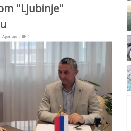
om "Ljubinje"
nu
: Agencije
1