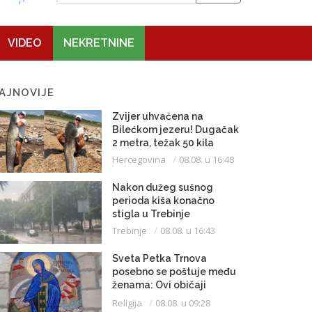
VIDEO
NEKRETNINE
AJNOVIJE
Zvijer uhvaćena na
Bilećkom jezeru! Dugačak
2 metra, težak 50 kila
Hercegovina
08.08. u 16:48
Nakon dužeg sušnog
perioda kiša konačno
stigla u Trebinje
Trebinje
08.08. u 16:43
Sveta Petka Trnova
posebno se poštuje među
ženama: Ovi običaji
vijekovima se čuvaju
Religija
08.08. u 09:28