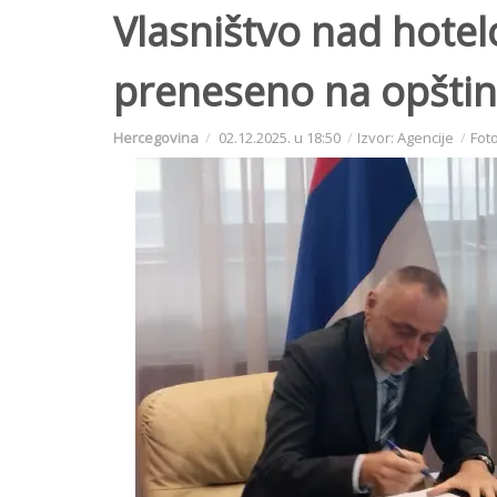
Vlasništvo nad hotel
preneseno na opšti
Hercegovina
02.12.2025. u 18:50
Izvor: Agencije
Foto