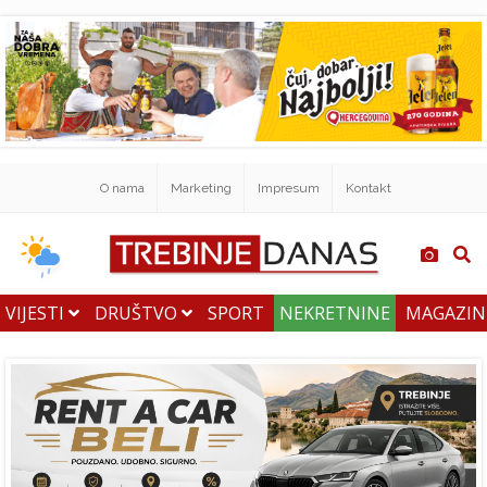
O nama
Marketing
Impresum
Kontakt
VIJESTI
DRUŠTVO
SPORT
NEKRETNINE
MAGAZI