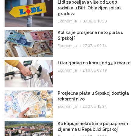
Lidl zapošljava više od 1.000
radnika u BiH: Objavljen spisak
gradova
Ekonomija
03.08. u 10:50
Kolika je prosječna neto plata u
Srpskoj?
Ekonomija
27.07. u 09:34
Litar goriva na korak od 3,50 marke
Ekonomija
24.07. u 08:19
Prosječna plata u Srpskoj dostigla
rekordni nivo
Ekonomija
22.07. u 15:34
Ko kupuje nekretnine po paprenim
cijenama u Republici Srpskoj