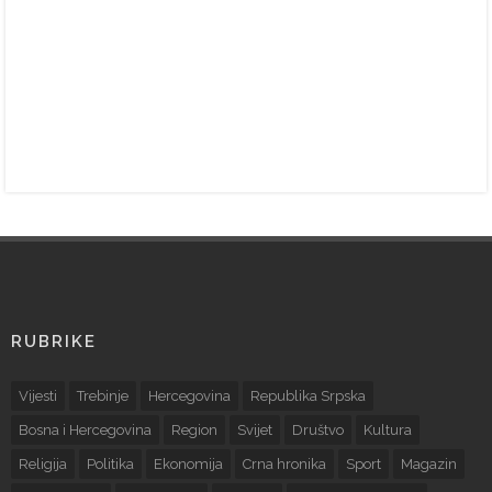
RUBRIKE
Vijesti
Trebinje
Hercegovina
Republika Srpska
Bosna i Hercegovina
Region
Svijet
Društvo
Kultura
Religija
Politika
Ekonomija
Crna hronika
Sport
Magazin