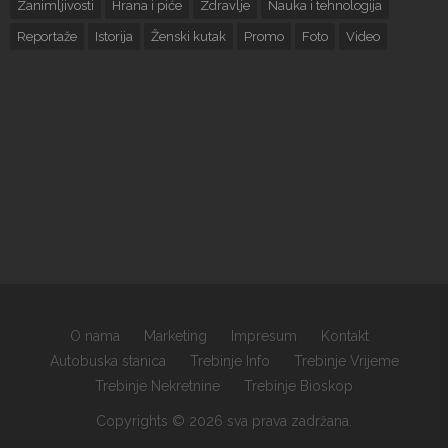
Zanimljivosti
Hrana i piće
Zdravlje
Nauka i tehnologija
Reportaže
Istorija
Ženski kutak
Promo
Foto
Video
O nama
Marketing
Impresum
Kontakt
Autobuska stanica
Trebinje Info
Trebinje Vrijeme
Trebinje Nekretnine
Trebinje Bioskop
Copyrights © 2026 sva prava zadržana.