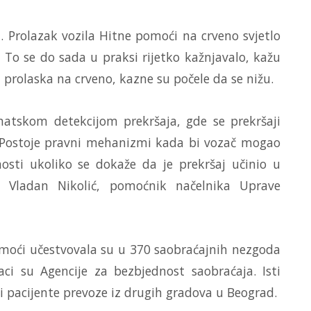
. Prolazak vozila Hitne pomoći na crveno svjetlo
 To se do sada u praksi rijetko kažnjavalo, kažu
 prolaska na crveno, kazne su počele da se nižu.
atskom detekcijom prekršaja, gde se prekršaji
. Postoje pravni mehanizmi kada bi vozač mogao
sti ukoliko se dokaže da je prekršaj učinio u
je Vladan Nikolić, pomoćnik načelnika Uprave
omoći učestvovala su u 370 saobraćajnih nezgoda
ci su Agencije za bezbjednost saobraćaja. Isti
oji pacijente prevoze iz drugih gradova u Beograd.