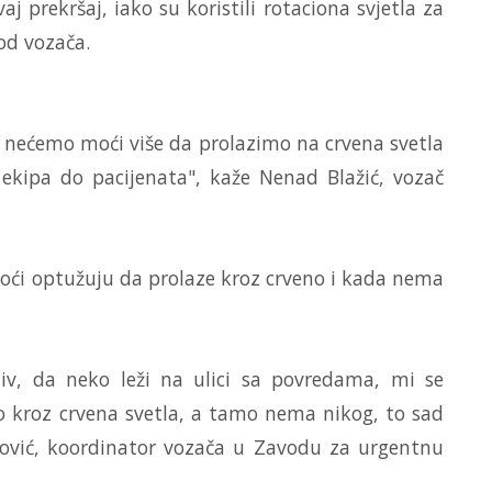
j prekršaj, iako su koristili rotaciona svjetla za
od vozača.
i nećemo moći više da prolazimo na crvena svetla
ekipa do pacijenata", kaže Nenad Blažić, vozač
ći optužuju da prolaze kroz crveno i kada nema
iv, da neko leži na ulici sa povredama, mi se
kroz crvena svetla, a tamo nema nikog, to sad
lović, koordinator vozača u Zavodu za urgentnu