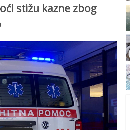
ći stižu kazne zbog
o