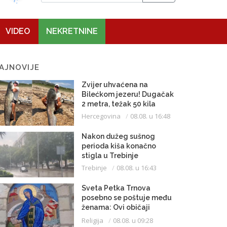
VIDEO
NEKRETNINE
AJNOVIJE
Zvijer uhvaćena na
Bilećkom jezeru! Dugačak
2 metra, težak 50 kila
Hercegovina
08.08. u 16:48
Nakon dužeg sušnog
perioda kiša konačno
stigla u Trebinje
Trebinje
08.08. u 16:43
Sveta Petka Trnova
posebno se poštuje među
ženama: Ovi običaji
vijekovima se čuvaju
Religija
08.08. u 09:28