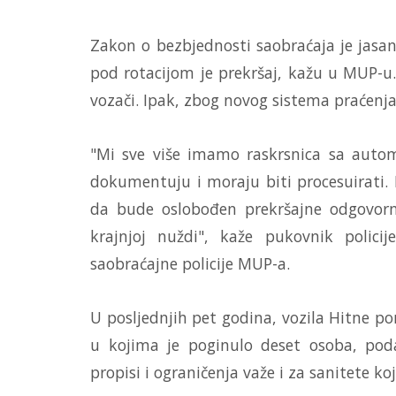
Zakon o bezbjednosti saobraćaja je jasan
pod rotacijom je prekršaj, kažu u MUP-u.
vozači. Ipak, zbog novog sistema praćenja
"Mi sve više imamo raskrsnica sa autom
dokumentuju i moraju biti procesuirati
da bude oslobođen prekršajne odgovorno
krajnjoj nuždi", kaže pukovnik polici
saobraćajne policije MUP-a.
U posljednjih pet godina, vozila Hitne p
u kojima je poginulo deset osoba, poda
propisi i ograničenja važe i za sanitete k