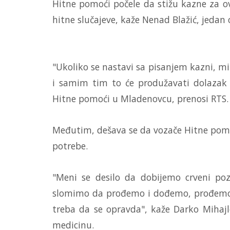
Hitne pomoći počele da stižu kazne za ova
hitne slučajeve, kaže Nenad Blažić, jedan 
"Ukoliko se nastavi sa pisanjem kazni, m
i samim tim to će produžavati dolazak 
Hitne pomoći u Mladenovcu, prenosi RTS.
Međutim, dešava se da vozače Hitne pomo
potrebe.
"Meni se desilo da dobijemo crveni poz
slomimo da prođemo i dođemo, prođemo 
treba da se opravda", kaže Darko Mihaj
medicinu.