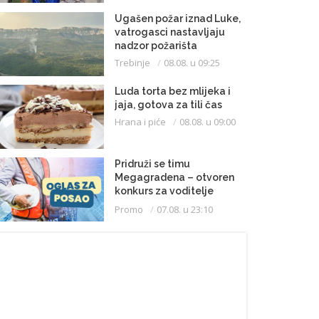
Ugašen požar iznad Luke,
vatrogasci nastavljaju
nadzor požarišta
Trebinje
08.08. u 09:25
Luda torta bez mlijeka i
jaja, gotova za tili čas
Hrana i piće
08.08. u 09:00
Pridruži se timu
Megagradena – otvoren
konkurs za voditelje
gradilišta
Promo
07.08. u 23:10