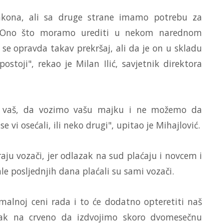
zakona, ali sa druge strane imamo potrebu za
. Ono što moramo urediti u nekom narednom
se opravda takav prekršaj, ali da je on u skladu
oji", rekao je Milan Ilić, savjetnik direktora
eko vaš, da vozimo vašu majku i ne možemo da
vi osećali, ili neko drugi", upitao je Mihajlović.
raju vozači, jer odlazak na sud plaćaju i novcem i
e posljednjih dana plaćali su sami vozači.
malnoj ceni rada i to će dodatno opteretiti naš
ak na crveno da izdvojimo skoro dvomesečnu