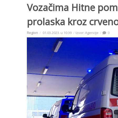
Vozačima Hitne pomo
prolaska kroz crven
Region
01.03.2023. u 10:39
Izvor: Agencije
0