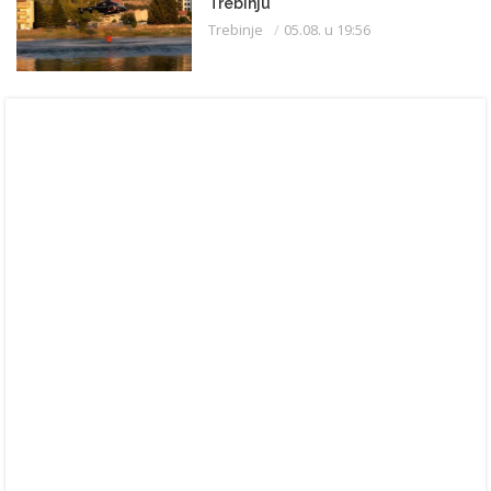
Trebinju
Trebinje
05.08. u 19:56