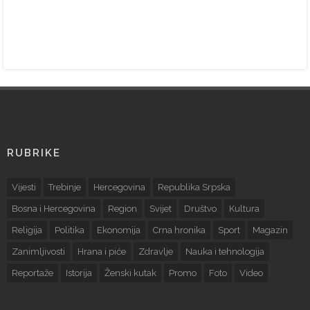
RUBRIKE
Vijesti
Trebinje
Hercegovina
Republika Srpska
Bosna i Hercegovina
Region
Svijet
Društvo
Kultura
Religija
Politika
Ekonomija
Crna hronika
Sport
Magazin
Zanimljivosti
Hrana i piće
Zdravlje
Nauka i tehnologija
Reportaže
Istorija
Ženski kutak
Promo
Foto
Video