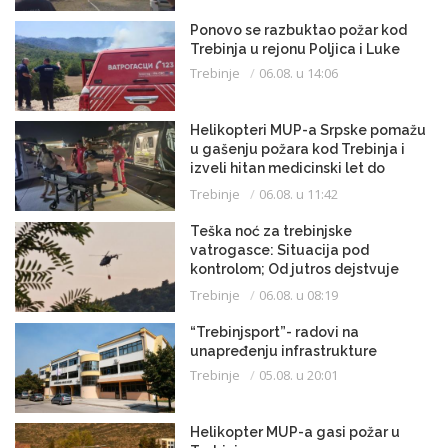
Ponovo se razbuktao požar kod
Trebinja u rejonu Poljica i Luke
Trebinje
06.08. u 14:06
Helikopteri MUP-a Srpske pomažu
u gašenju požara kod Trebinja i
izveli hitan medicinski let do
Beograda
Trebinje
06.08. u 11:42
Teška noć za trebinjske
vatrogasce: Situacija pod
kontrolom; Od jutros dejstvuje
helikopter
Trebinje
06.08. u 08:19
“Trebinjsport”- radovi na
unapređenju infrastrukture
Trebinje
05.08. u 20:01
Helikopter MUP-a gasi požar u