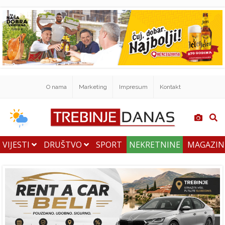
O nama
Marketing
Impresum
Kontakt
VIJESTI
DRUŠTVO
SPORT
NEKRETNINE
MAGAZI