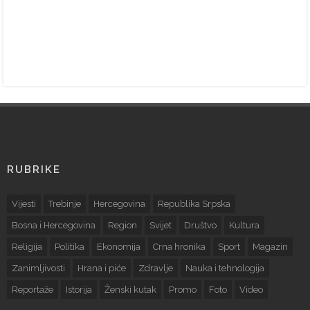
RUBRIKE
Vijesti
Trebinje
Hercegovina
Republika Srpska
Bosna i Hercegovina
Region
Svijet
Društvo
Kultura
Religija
Politika
Ekonomija
Crna hronika
Sport
Magazin
Zanimljivosti
Hrana i piće
Zdravlje
Nauka i tehnologija
Reportaže
Istorija
Ženski kutak
Promo
Foto
Video