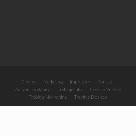
O nama
Marketing
Impresum
Kontakt
Autobuska stanica
Trebinje Info
Trebinje Vrijeme
Trebinje Nekretnine
Trebinje Bioskop
×
Copyrights © 2026 sva prava zadržana.