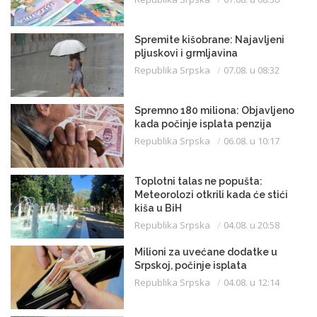
Spremite kišobrane: Najavljeni
pljuskovi i grmljavina
Republika Srpska
07.08. u 08:32
Spremno 180 miliona: Objavljeno
kada počinje isplata penzija
Republika Srpska
06.08. u 10:17
Toplotni talas ne popušta:
Meteorolozi otkrili kada će stići
kiša u BiH
Republika Srpska
04.08. u 20:58
Milioni za uvećane dodatke u
Srpskoj, počinje isplata
Republika Srpska
04.08. u 12:14