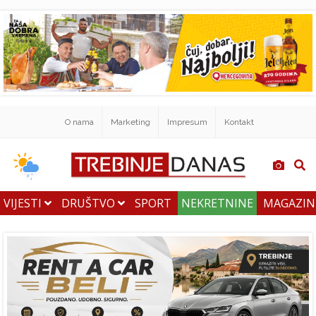
O nama
Marketing
Impresum
Kontakt
VIJESTI
DRUŠTVO
SPORT
NEKRETNINE
MAGAZI