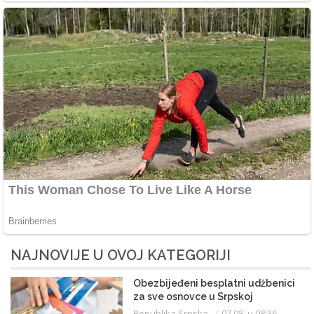
NAJNOVIJE U OVOJ KATEGORIJI
Obezbijeđeni besplatni udžbenici
za sve osnovce u Srpskoj
Republika Srpska
07.08. u 08:36