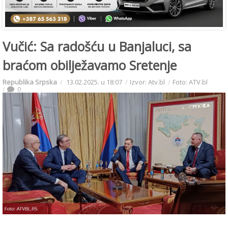
Vučić: Sa radošću u Banjaluci, sa
braćom obilježavamo Sretenje
Republika Srpska
13.02.2025. u 18:07
Izvor: Atv.bl
Foto: ATV.bl
0