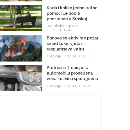
Kada i koliko jednokratne
pomoći će dobiti
penzioneri u Srpskoj
Republika Srpska
07.08. u 17:49
Ponovo se aktivirao požar
iznad Luke, vjetar
rasplamsava vatru
Trebinje
07.08. u 14:57
Pretresi u Trebinju: U
automobilu pronađena
veća količina spida, jedna
osoba uhapšena
Trebinje
07.08. u 10:28