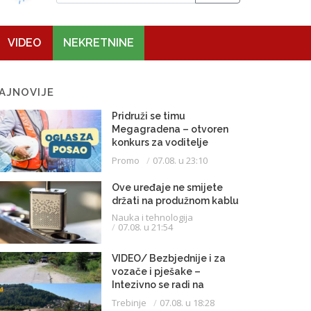
VIDEO
NEKRETNINE
AJNOVIJE
Pridruži se timu
Megagradena – otvoren
konkurs za voditelje
gradilišta
Promo
07.08. u 23:10
Ove uređaje ne smijete
držati na produžnom kablu
Nauka i tehnologija
07.08. u 21:54
VIDEO/ Bezbjednije i za
vozače i pješake –
Intezivno se radi na
proširenju saobraćajnice
Trebinje
07.08. u 18:28