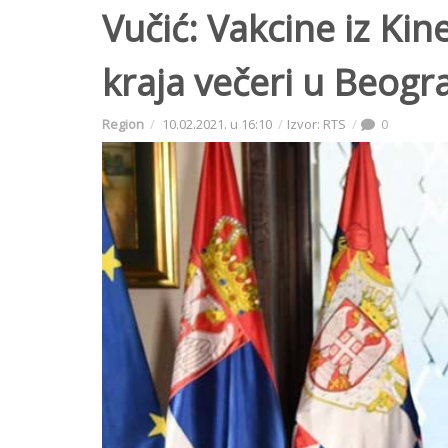
Vučić: Vakcine iz Ki
kraja večeri u Beogr
Region
10.02.2021. u 16:10
Izvor: RTS
0