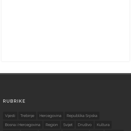
RUBRIKE
Vijesti
Trebinje
Hercegovina
Republika Srpska
Bosna i Hercegovina
Region
Svijet
Društvo
Kultura