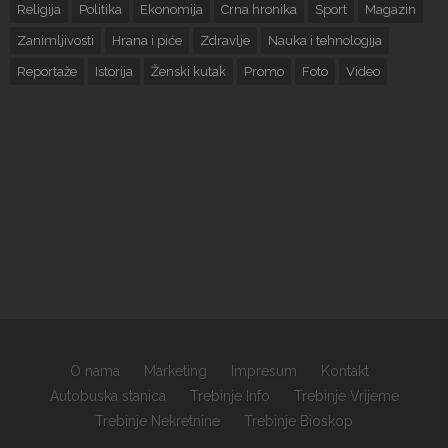
Religija
Politika
Ekonomija
Crna hronika
Sport
Magazin
Zanimljivosti
Hrana i piće
Zdravlje
Nauka i tehnologija
Reportaže
Istorija
Ženski kutak
Promo
Foto
Video
O nama
Marketing
Impresum
Kontakt
Autobuska stanica
Trebinje Info
Trebinje Vrijeme
Trebinje Nekretnine
Trebinje Bioskop