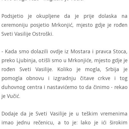
Podsjetio je okupljene da je prije dolaska na
ceremoniju posjetio Mrkonjić, mjesto gdje je rođen
Sveti Vasilije Ostroški.
- Kada smo dolazili ovd‌je iz Mostara i pravca Stoca,
preko Ljubinja, otišli smo u Mrkonjiće, mjesto gd‌je je
rođen Sveti Vasilije. Koliko je mogla, Srbija je
pomogla obnovu i izgradnju čitave crkve i tog
duhovnog centra i nastavićemo to da činimo - rekao
je Vučić.
Dodaje da je Sveti Vasilije je u teškim vremenima
imao jednu rečenicu, a to je: lako je ići širokim