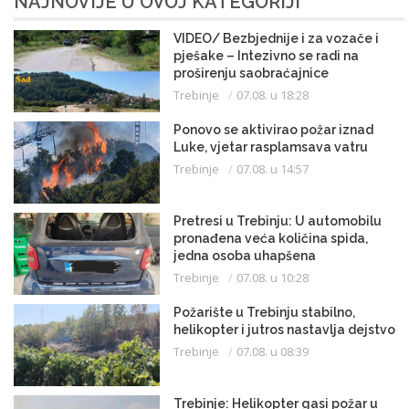
NAJNOVIJE U OVOJ KATEGORIJI
VIDEO/ Bezbjednije i za vozače i
pješake – Intezivno se radi na
proširenju saobraćajnice
Trebinje
07.08. u 18:28
Ponovo se aktivirao požar iznad
Luke, vjetar rasplamsava vatru
Trebinje
07.08. u 14:57
Pretresi u Trebinju: U automobilu
pronađena veća količina spida,
jedna osoba uhapšena
Trebinje
07.08. u 10:28
Požarište u Trebinju stabilno,
helikopter i jutros nastavlja dejstvo
Trebinje
07.08. u 08:39
Trebinje: Helikopter gasi požar u