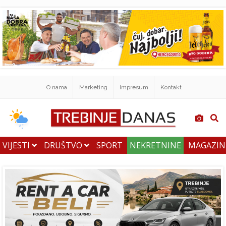
O nama
Marketing
Impresum
Kontakt
VIJESTI
DRUŠTVO
SPORT
NEKRETNINE
MAGAZI