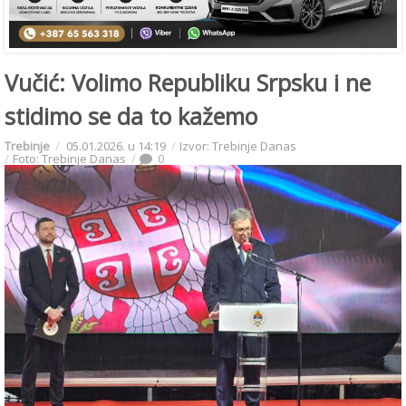
Vučić: Volimo Republiku Srpsku i ne
stidimo se da to kažemo
Trebinje
05.01.2026. u 14:19
Izvor: Trebinje Danas
Foto: Trebinje Danas
0