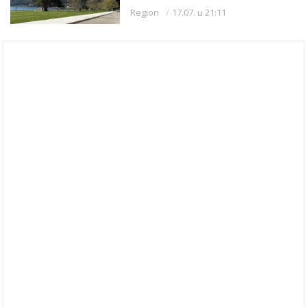
kupaćem kostimu
Region
17.07. u 21:11