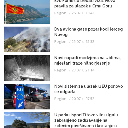
Evo kome će trebati viza: Nova
pravila za ulazak u Crnu Goru
Region
26.07. u 18:43
Dva aviona gase požar kod Herceg
Novog
Region
25.07. u 15:32
Novi napadi medvjeda na Ublima,
mještani traže hitno rješenje
Region
23.07. u 21:14
Novi sistem za ulazak u EU ponovo
se odgađa
Region
20.07. u 07:52
U parku ispod Titove vile u Igalu
zabranjeno zadržavanje na
zelenim površinama i kretanje u