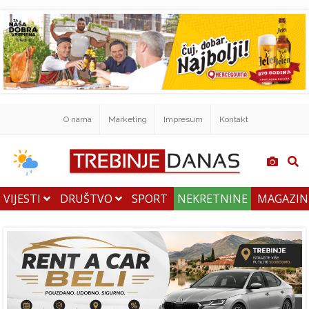
O nama
Marketing
Impresum
Kontakt
VIJESTI
DRUŠTVO
SPORT
NEKRETNINE
MAGAZI