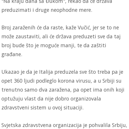
"Na kraju dana sa Ðukom", rekao da će država
preduzimati i druge neophodne mere.
Broj zaraženih će da raste, kaže Vučić, jer se to ne
može zaustaviti, ali će država preduzeti sve da taj
broj bude što je moguće manji, te da zaštiti
građane.
Ukazao je da je Italija preduzela sve što treba pa je
opet 360 ljudi podleglo korona virusu, a u Srbiji su
trenutno samo dva zaražena, pa opet ima onih koji
optužuju vlast da nije dobro organizovala
zdravstveni sistem u ovoj situaciji.
Svjetska zdravstvena organizacija je pohvalila Srbiju,