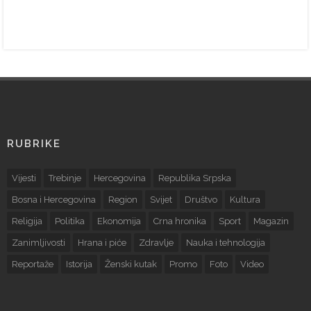
RUBRIKE
Vijesti
Trebinje
Hercegovina
Republika Srpska
Bosna i Hercegovina
Region
Svijet
Društvo
Kultura
Religija
Politika
Ekonomija
Crna hronika
Sport
Magazin
Zanimljivosti
Hrana i piće
Zdravlje
Nauka i tehnologija
Reportaže
Istorija
Ženski kutak
Promo
Foto
Video