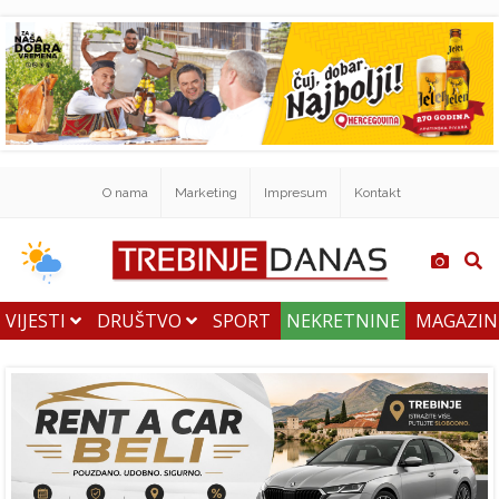
O nama
Marketing
Impresum
Kontakt
VIJESTI
DRUŠTVO
SPORT
NEKRETNINE
MAGAZI