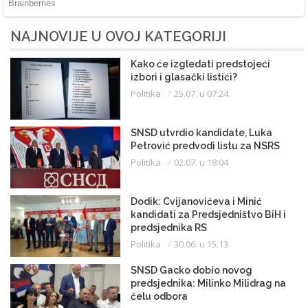
NAJNOVIJE U OVOJ KATEGORIJI
Kako će izgledati predstojeći
izbori i glasački listići?
Politika
25.07. u 07:24
SNSD utvrdio kandidate, Luka
Petrović predvodi listu za NSRS
Politika
02.07. u 18:04
Dodik: Cvijanovićeva i Minić
kandidati za Predsjedništvo BiH i
predsjednika RS
Politika
30.06. u 15:13
SNSD Gacko dobio novog
predsjednika: Milinko Milidrag na
čelu odbora