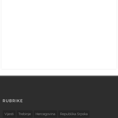
RUBRIKE
Vijesti
Trebinje
Hercegovina
Republika Srpska