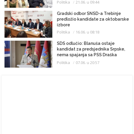
Politika
21.06. u 09:44
Gradski odbor SNSD-a Trebinje
predložio kandidate za oktobarske
izbore
Politika
16.06. u 08:18
SDS odlučio: Blanuša ostaje
kandidat za predsjednika Srpske,
nema spajanja sa PSS Draška
Stanivukovića
Politika
07.06. u 20:57