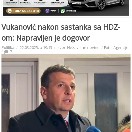
Vukanović nakon sastanka sa HDZ-
om: Napravljen je dogovor
Politika
22.03.2025. u 19:13
Izvor: Nezavisne novine
Foto: Agencije
7