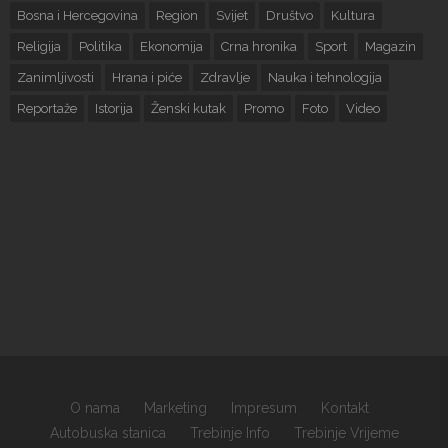
Bosna i Hercegovina
Region
Svijet
Društvo
Kultura
Religija
Politika
Ekonomija
Crna hronika
Sport
Magazin
Zanimljivosti
Hrana i piće
Zdravlje
Nauka i tehnologija
Reportaže
Istorija
Ženski kutak
Promo
Foto
Video
O nama
Marketing
Impresum
Kontakt
Autobuska stanica
Trebinje Info
Trebinje Vrijeme