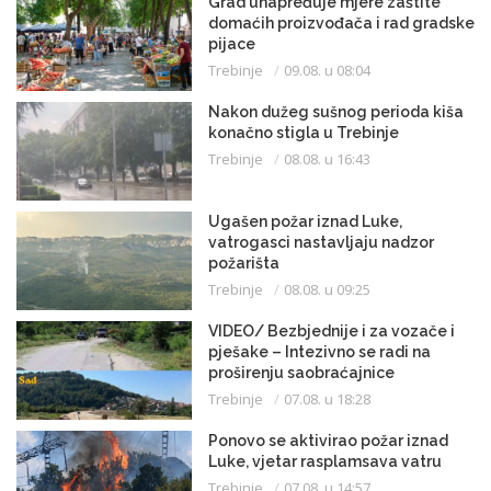
Grad unapređuje mjere zaštite
domaćih proizvođača i rad gradske
pijace
Trebinje
09.08. u 08:04
Nakon dužeg sušnog perioda kiša
konačno stigla u Trebinje
Trebinje
08.08. u 16:43
Ugašen požar iznad Luke,
vatrogasci nastavljaju nadzor
požarišta
Trebinje
08.08. u 09:25
VIDEO/ Bezbjednije i za vozače i
pješake – Intezivno se radi na
proširenju saobraćajnice
Trebinje
07.08. u 18:28
Ponovo se aktivirao požar iznad
Luke, vjetar rasplamsava vatru
Trebinje
07.08. u 14:57