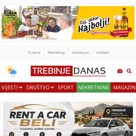
O nama
Marketing
Impresum
Kontakt
VIJESTI
DRUŠTVO
SPORT
NEKRETNINE
MAGAZI