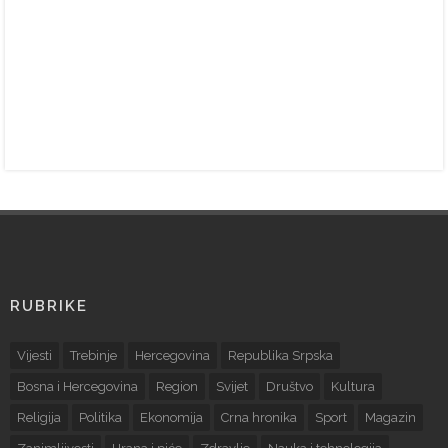
RUBRIKE
Vijesti
Trebinje
Hercegovina
Republika Srpska
Bosna i Hercegovina
Region
Svijet
Društvo
Kultura
Religija
Politika
Ekonomija
Crna hronika
Sport
Magazin