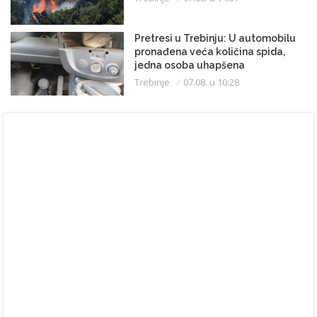
Pretresi u Trebinju: U automobilu
pronađena veća količina spida,
jedna osoba uhapšena
Trebinje
07.08. u 10:28