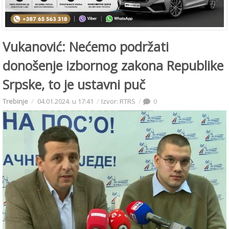
Vukanović: Nećemo podržati
donošenje izbornog zakona Republike
Srpske, to je ustavni puč
Trebinje
04.01.2024. u 17:41
Izvor: RTRS
0