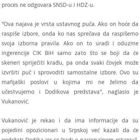
proces ne odgovara SNSD-u i HDZ-u.
"Ova najava je vrsta ustavnog puča. Ako on hoće da
raspiše izbore, onda ko nas sprečava da raspišemo
svoja izborna pravila. Ako on to uradi i oduzme
ingerencije CIK BiH samo zato što se boji da će
skeneri spriječiti krađu, pa onda svaki čovjek može
izvršiti puč i sprovoditi samostalne izbore. Ovo su
mafijaški poslovi u kojima mi ne želimo da
učestvujemo i Dodikova predstava", naglasio je
Vukanović.
Vukanović je rekao i da ima informacije da su
pojedini opozicionari u Srpskoj već kazali da će
podržati Dodika jer se "radi o nacionalnom pitanju",