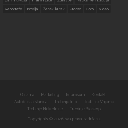
Zanimljivosti
Hrana i piće
Zdravlje
Nauka i tehnologija
Reportaže
Istorija
Ženski kutak
Promo
Foto
Video
O nama
Marketing
Impresum
Kontakt
Autobuska stanica
Trebinje Info
Trebinje Vrijeme
Trebinje Nekretnine
Trebinje Bioskop
Copyrights © 2026 sva prava zadržana.